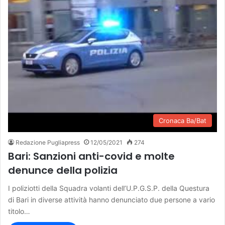
Cronaca Ba/Bat
Redazione Pugliapress
12/05/2021
274
Bari: Sanzioni anti-covid e molte
denunce della polizia
I poliziotti della Squadra volanti dell’U.P.G.S.P. della Questura
di Bari in diverse attività hanno denunciato due persone a vario
titolo…