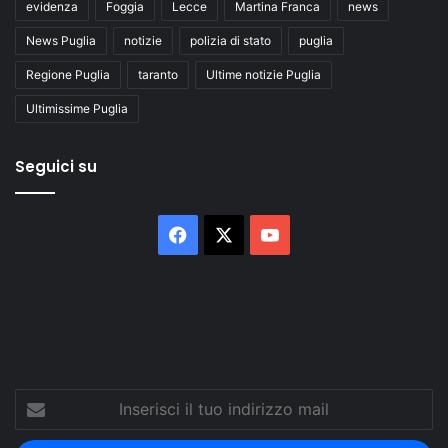
evidenza
Foggia
Lecce
Martina Franca
news
News Puglia
notizie
polizia di stato
puglia
Regione Puglia
taranto
Ultime notizie Puglia
Ultimissime Puglia
Seguici su
Facebook
X
You
Tube
Inserisci
il
tuo