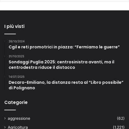
I più visti
26/10/2024
Cgil e reti promotrici in piazza: “Fermiamo le guerre”
31/10/2025
Sondaggi Puglia 2025: centrosinistra avanti, ma il
centrodestra riduce il distacco
14/07/2025
Decaro-Emiliano, la distanza resta al “Libro possibile”
di Polignano
Categorie
aggressione
(62)
Agricoltura
(1.221)