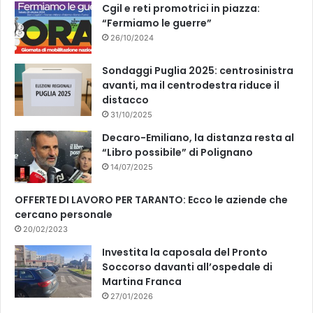
k
Cgil e reti promotrici in piazza:
“Fermiamo le guerre”
26/10/2024
Sondaggi Puglia 2025: centrosinistra
avanti, ma il centrodestra riduce il
distacco
31/10/2025
Decaro-Emiliano, la distanza resta al
“Libro possibile” di Polignano
14/07/2025
OFFERTE DI LAVORO PER TARANTO: Ecco le aziende che
cercano personale
20/02/2023
Investita la caposala del Pronto
Soccorso davanti all’ospedale di
Martina Franca
27/01/2026