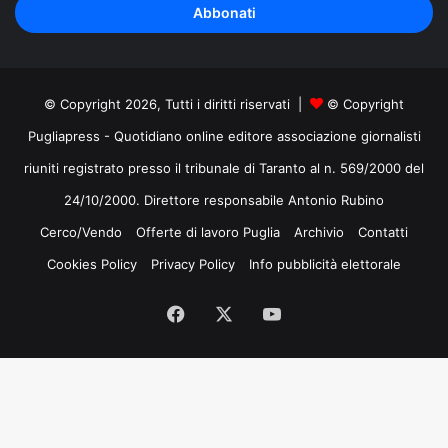
indirizzo
mail
© Copyright 2026, Tutti i diritti riservati |
© Copyright
Pugliapress - Quotidiano online editore associazione giornalisti
riuniti registrato presso il tribunale di Taranto al n. 569/2000 del
24/10/2000. Direttore responsabile Antonio Rubino
Cerco/Vendo
Offerte di lavoro Puglia
Archivio
Contatti
Cookies Policy
Privacy Policy
Info pubblicità elettorale
Facebook
X
You
Tube