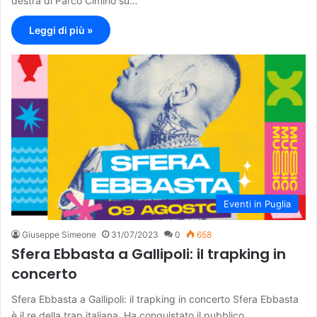
destra di Parco Cimino su…
Leggi di più »
Eventi in Puglia
Giuseppe Simeone
31/07/2023
0
658
Sfera Ebbasta a Gallipoli: il trapking in
concerto
Sfera Ebbasta a Gallipoli: il trapking in concerto Sfera Ebbasta
è il re della trap italiana. Ha conquistato il pubblico…