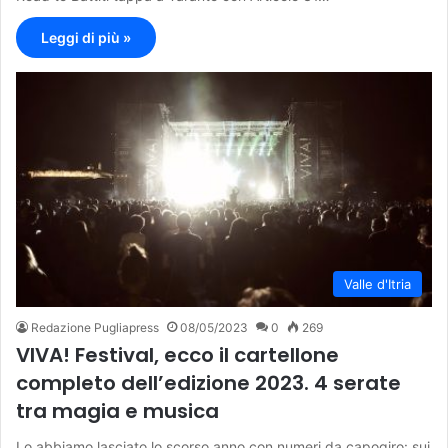
Leggi di più »
Valle d'Itria
Redazione Pugliapress
08/05/2023
0
269
VIVA! Festival, ecco il cartellone
completo dell’edizione 2023. 4 serate
tra magia e musica
Lo abbiamo lasciato lo scorso anno con numeri da capogiro: sui