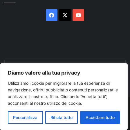
Facebook
X
You
Tube
Inserisci
il
Diamo valore alla tua privacy
tuo
indirizzo
Utilizziamo i cookie per migliorare la tua esperienza di
mail
navigazione, offrirti pubblicità o contenuti personalizzati e
analizzare il nostro traffico. Cliccando “Accetta tutti”,
acconsenti al nostro utilizzo dei cookie.
© Copyright 2026, Tutti i diritti riservati |
© Copyright
Pugliapress - Quotidiano online editore associazione giornalisti
Personalizza
Rifiuta tutto
Accettare tutto
riuniti registrato presso il tribunale di Taranto al n. 569/2000 del