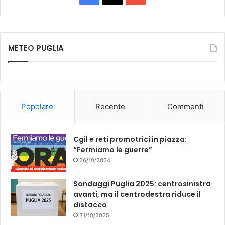
a
o
c
u
METEO PUGLIA
e
T
b
u
o
b
Popolare
Recente
Commenti
o
e
k
Cgil e reti promotrici in piazza:
“Fermiamo le guerre”
26/10/2024
Sondaggi Puglia 2025: centrosinistra
avanti, ma il centrodestra riduce il
distacco
31/10/2025