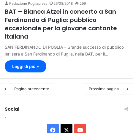
Redazione Pugliapress
26/08/2018
299
BAT – Bianca Atzei in concerto a San
Ferdinando di Puglia: pubblico
eccezionale per la giovane cantante
italiana
SAN FERDINANDO DI PUGLIA – Grande successo di pubblico
ieri sera a San Ferdinando di Puglia, nella BAT, per il…
Leggi di più »
Pagina precedente
Prossima pagina
Social
F
X
Y