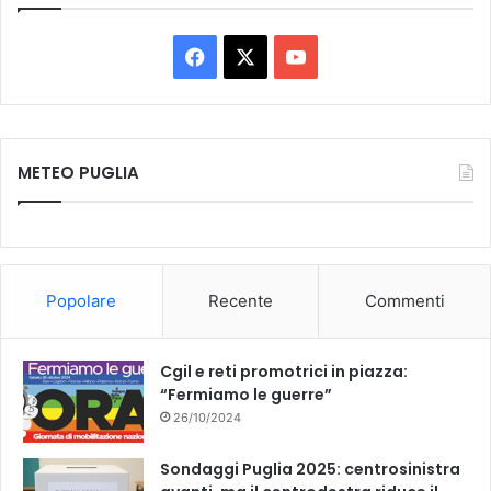
F
X
Y
a
o
c
u
METEO PUGLIA
e
T
b
u
o
b
Popolare
Recente
Commenti
o
e
k
Cgil e reti promotrici in piazza:
“Fermiamo le guerre”
26/10/2024
Sondaggi Puglia 2025: centrosinistra