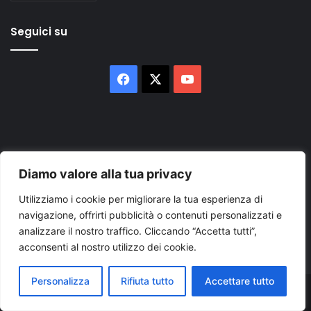
Seguici su
Facebook
X
You
Tube
Diamo valore alla tua privacy
Inserisci
Utilizziamo i cookie per migliorare la tua esperienza di
il
navigazione, offrirti pubblicità o contenuti personalizzati e
tuo
analizzare il nostro traffico. Cliccando “Accetta tutti”,
indirizzo
acconsenti al nostro utilizzo dei cookie.
mail
Personalizza
Rifiuta tutto
Accettare tutto
© Copyright 2026, Tutti i diritti riservati |
© Copyright