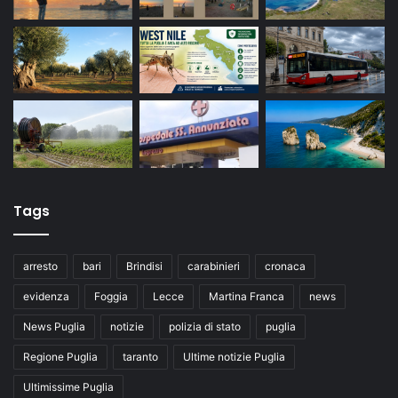
Tags
arresto
bari
Brindisi
carabinieri
cronaca
evidenza
Foggia
Lecce
Martina Franca
news
News Puglia
notizie
polizia di stato
puglia
Regione Puglia
taranto
Ultime notizie Puglia
Ultimissime Puglia