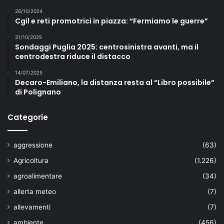
26/10/2024
Cgil e reti promotrici in piazza: “Fermiamo le guerre”
31/10/2025
Sondaggi Puglia 2025: centrosinistra avanti, ma il
centrodestra riduce il distacco
14/07/2025
Decaro-Emiliano, la distanza resta al “Libro possibile”
di Polignano
Categorie
aggressione
(63)
Agricoltura
(1.226)
agroalimentare
(34)
allerta meteo
(7)
allevamenti
(7)
ambiente
(456)