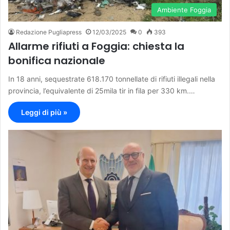
Ambiente Foggia
Redazione Pugliapress
12/03/2025
0
393
Allarme rifiuti a Foggia: chiesta la
bonifica nazionale
In 18 anni, sequestrate 618.170 tonnellate di rifiuti illegali nella
provincia, l’equivalente di 25mila tir in fila per 330 km.…
Leggi di più »