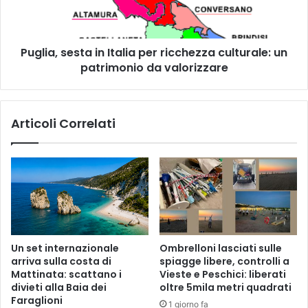
culturale:
un
patrimonio
Puglia, sesta in Italia per ricchezza culturale: un
da
valorizzare
patrimonio da valorizzare
Articoli Correlati
Un set internazionale
Ombrelloni lasciati sulle
arriva sulla costa di
spiagge libere, controlli a
Mattinata: scattano i
Vieste e Peschici: liberati
divieti alla Baia dei
oltre 5mila metri quadrati
Faraglioni
1 giorno fa