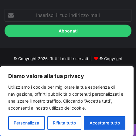
Inserisci
il
tuo
indirizzo
mail
© Copyright 2026, Tutti i diritti riservati |
© Copyright
Pugliapress - Quotidiano online editore associazione giornalisti
Diamo valore alla tua privacy
riuniti registrato presso il tribunale di Taranto al n. 569/2000 del
Utilizziamo i cookie per migliorare la tua esperienza di
24/10/2000. Direttore responsabile Antonio Rubino
navigazione, offrirti pubblicità o contenuti personalizzati e
Cerco/Vendo
Offerte di lavoro Puglia
Archivio
Contatti
analizzare il nostro traffico. Cliccando “Accetta tutti”,
Cookies Policy
Privacy Policy
Info pubblicità elettorale
acconsenti al nostro utilizzo dei cookie.
Facebook
X
You
Personalizza
Rifiuta tutto
Accettare tutto
Facebook
X
WhatsApp
Telegram
Viber