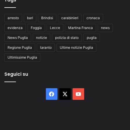
arresto
bari
Brindisi
carabinieri
cronaca
evidenza
Foggia
Lecce
Martina Franca
news
News Puglia
notizie
polizia di stato
puglia
Regione Puglia
taranto
Ultime notizie Puglia
Ultimissime Puglia
Seguici su
Facebook
X
You
Tube