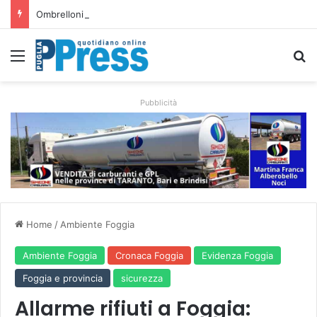
Ombrelloni lasciati sulle spiagge libere, controlli a Vieste e Peschici: liberati oltre 5mila metri quadrati
Menu
C
Pubblicità
Home
/
Ambiente Foggia
Ambiente Foggia
Cronaca Foggia
Evidenza Foggia
Foggia e provincia
sicurezza
Allarme rifiuti a Foggia: