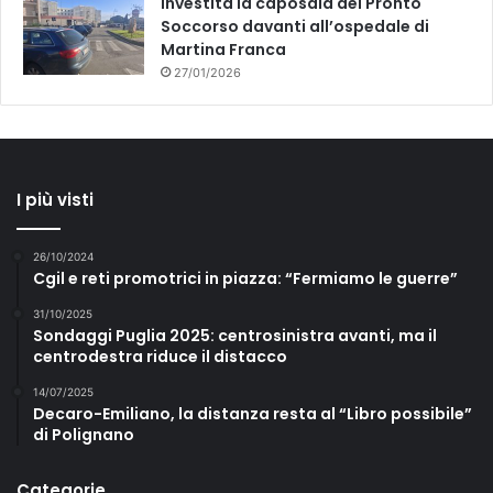
Investita la caposala del Pronto
Soccorso davanti all’ospedale di
Martina Franca
27/01/2026
I più visti
26/10/2024
Cgil e reti promotrici in piazza: “Fermiamo le guerre”
31/10/2025
Sondaggi Puglia 2025: centrosinistra avanti, ma il
centrodestra riduce il distacco
14/07/2025
Decaro-Emiliano, la distanza resta al “Libro possibile”
di Polignano
Categorie