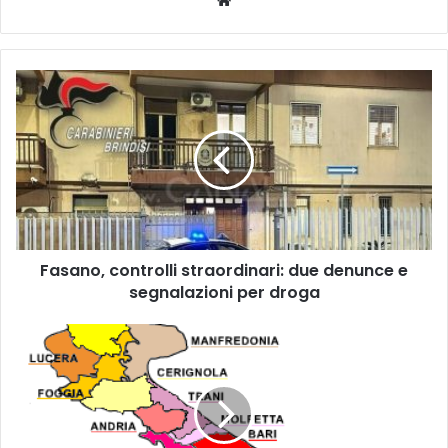
Fasano,
controlli
straordinari:
due
denunce
e
segnalazioni
per
droga
Fasano, controlli straordinari: due denunce e
segnalazioni per droga
Puglia,
sesta
in
Italia
per
ricchezza