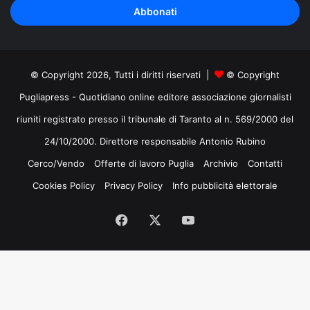
indirizzo
mail
© Copyright 2026, Tutti i diritti riservati |
© Copyright
Pugliapress - Quotidiano online editore associazione giornalisti
riuniti registrato presso il tribunale di Taranto al n. 569/2000 del
24/10/2000. Direttore responsabile Antonio Rubino
Cerco/Vendo
Offerte di lavoro Puglia
Archivio
Contatti
Cookies Policy
Privacy Policy
Info pubblicità elettorale
Facebook
X
You
Tube