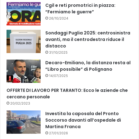
k
Cgil e reti promotrici in piazza:
“Fermiamo le guerre”
26/10/2024
Sondaggi Puglia 2025: centrosinistra
avanti, ma il centrodestra riduce il
distacco
31/10/2025
Decaro-Emiliano, la distanza resta al
“Libro possibile” di Polignano
14/07/2025
OFFERTE DI LAVORO PER TARANTO: Ecco le aziende che
cercano personale
20/02/2023
Investita la caposala del Pronto
Soccorso davanti all’ospedale di
Martina Franca
27/01/2026