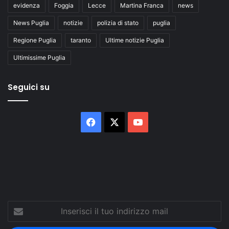
evidenza
Foggia
Lecce
Martina Franca
news
News Puglia
notizie
polizia di stato
puglia
Regione Puglia
taranto
Ultime notizie Puglia
Ultimissime Puglia
Seguici su
Facebook
X
You
Tube
Inserisci
il
tuo