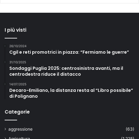
I più visti
26/10/2024
Cgil e reti promotrici in piazza: “Fermiamo le guerre”
31/10/2025
Sondaggi Puglia 2025: centrosinistra avanti, ma il
centrodestra riduce il distacco
14/07/2025
Decaro-Emiliano, la distanza resta al “Libro possibile”
di Polignano
Categorie
aggressione
(63)
Agricoltura
(1.225)