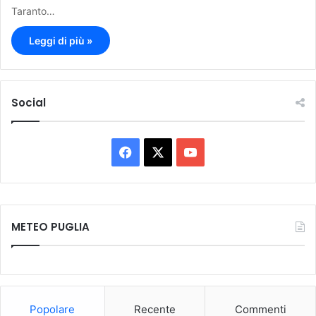
Taranto…
Leggi di più »
Social
F
X
Y
a
o
c
u
METEO PUGLIA
e
T
b
u
o
b
Popolare
Recente
Commenti