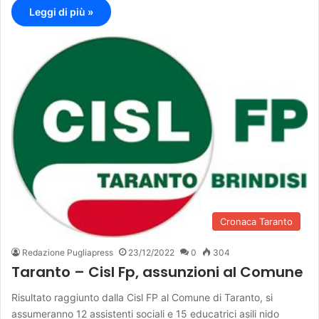
Leggi di più »
Cronaca Taranto
Redazione Pugliapress
23/12/2022
0
304
Taranto – Cisl Fp, assunzioni al Comune
Risultato raggiunto dalla Cisl FP al Comune di Taranto, si
assumeranno 12 assistenti sociali e 15 educatrici asili nido