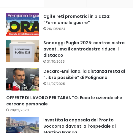
o
e
k
Cgil e reti promotrici in piazza:
“Fermiamo le guerre”
26/10/2024
Sondaggi Puglia 2025: centrosinistra
avanti, ma il centrodestra riduce il
distacco
31/10/2025
Decaro-Emiliano, la distanza resta al
“Libro possibile” di Polignano
14/07/2025
OFFERTE DI LAVORO PER TARANTO: Ecco le aziende che
cercano personale
20/02/2023
Investita la caposala del Pronto
Soccorso davanti all’ospedale di
Martina Franca