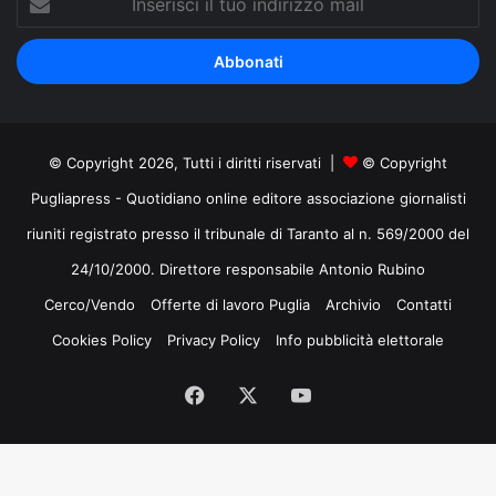
il
tuo
indirizzo
mail
© Copyright 2026, Tutti i diritti riservati |
© Copyright
Pugliapress - Quotidiano online editore associazione giornalisti
riuniti registrato presso il tribunale di Taranto al n. 569/2000 del
24/10/2000. Direttore responsabile Antonio Rubino
Cerco/Vendo
Offerte di lavoro Puglia
Archivio
Contatti
Cookies Policy
Privacy Policy
Info pubblicità elettorale
Facebook
X
You
Tube