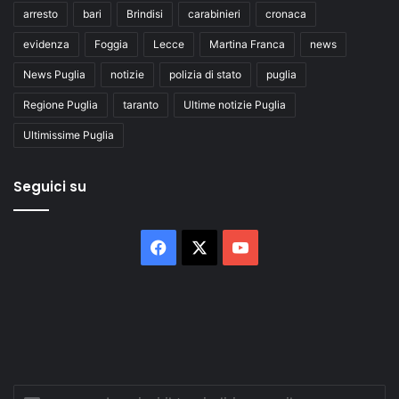
arresto
bari
Brindisi
carabinieri
cronaca
evidenza
Foggia
Lecce
Martina Franca
news
News Puglia
notizie
polizia di stato
puglia
Regione Puglia
taranto
Ultime notizie Puglia
Ultimissime Puglia
Seguici su
Facebook
X
You
Tube
Inserisci