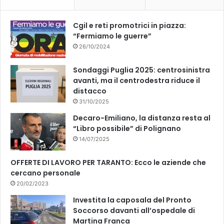
o
e
k
Cgil e reti promotrici in piazza:
“Fermiamo le guerre”
26/10/2024
Sondaggi Puglia 2025: centrosinistra
avanti, ma il centrodestra riduce il
distacco
31/10/2025
Decaro-Emiliano, la distanza resta al
“Libro possibile” di Polignano
14/07/2025
OFFERTE DI LAVORO PER TARANTO: Ecco le aziende che
cercano personale
20/02/2023
Investita la caposala del Pronto
Soccorso davanti all’ospedale di
Martina Franca