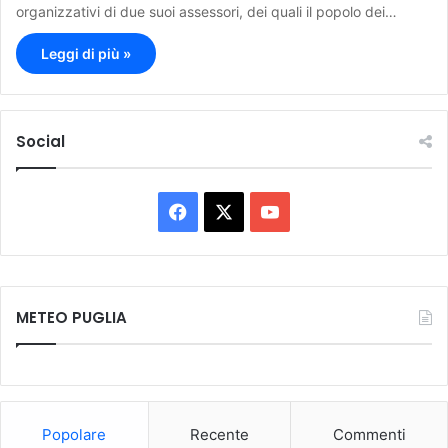
organizzativi di due suoi assessori, dei quali il popolo dei…
Leggi di più »
Social
F
X
Y
a
o
c
u
METEO PUGLIA
e
T
b
u
o
b
Popolare
Recente
Commenti