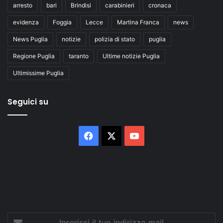
arresto
bari
Brindisi
carabinieri
cronaca
evidenza
Foggia
Lecce
Martina Franca
news
News Puglia
notizie
polizia di stato
puglia
Regione Puglia
taranto
Ultime notizie Puglia
Ultimissime Puglia
Seguici su
Facebook
X
You
Tube
Inserisci