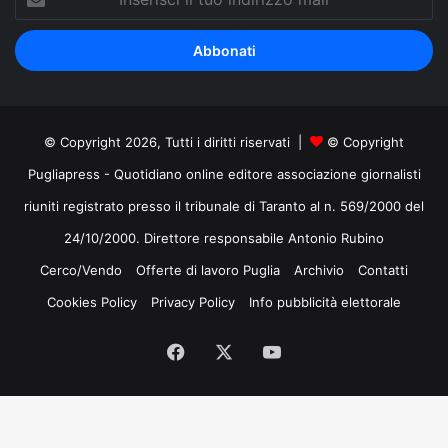
il
tuo
indirizzo
mail
© Copyright 2026, Tutti i diritti riservati |
© Copyright
Pugliapress - Quotidiano online editore associazione giornalisti
riuniti registrato presso il tribunale di Taranto al n. 569/2000 del
24/10/2000. Direttore responsabile Antonio Rubino
Cerco/Vendo
Offerte di lavoro Puglia
Archivio
Contatti
Cookies Policy
Privacy Policy
Info pubblicità elettorale
Facebook
X
You
Tube