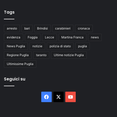
Tags
arresto
bari
Brindisi
carabinieri
cronaca
evidenza
Foggia
Lecce
Martina Franca
news
News Puglia
notizie
polizia di stato
puglia
Regione Puglia
taranto
Ultime notizie Puglia
Ultimissime Puglia
Seguici su
Facebook
X
You
Tube