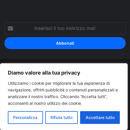
Inserisci
il
tuo
indirizzo
mail
© Copyright 2026, Tutti i diritti riservati |
© Copyright
Diamo valore alla tua privacy
Pugliapress - Quotidiano online editore associazione giornalisti
Utilizziamo i cookie per migliorare la tua esperienza di
riuniti registrato presso il tribunale di Taranto al n. 569/2000 del
navigazione, offrirti pubblicità o contenuti personalizzati e
analizzare il nostro traffico. Cliccando “Accetta tutti”,
24/10/2000. Direttore responsabile Antonio Rubino
acconsenti al nostro utilizzo dei cookie.
Cerco/Vendo
Offerte di lavoro Puglia
Archivio
Contatti
Cookies Policy
Privacy Policy
Info pubblicità elettorale
Personalizza
Rifiuta tutto
Accettare tutto