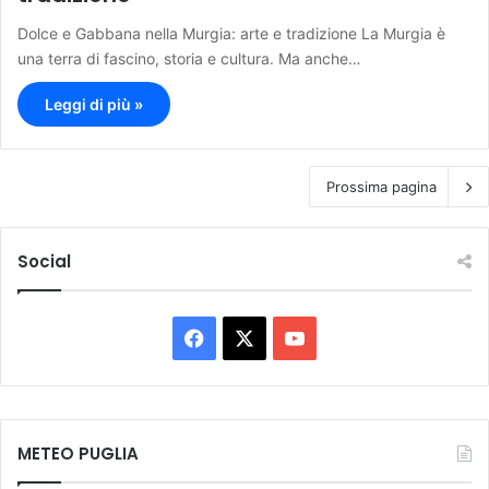
Dolce e Gabbana nella Murgia: arte e tradizione La Murgia è
una terra di fascino, storia e cultura. Ma anche…
Leggi di più »
Prossima pagina
Social
F
X
Y
a
o
c
u
METEO PUGLIA
e
T