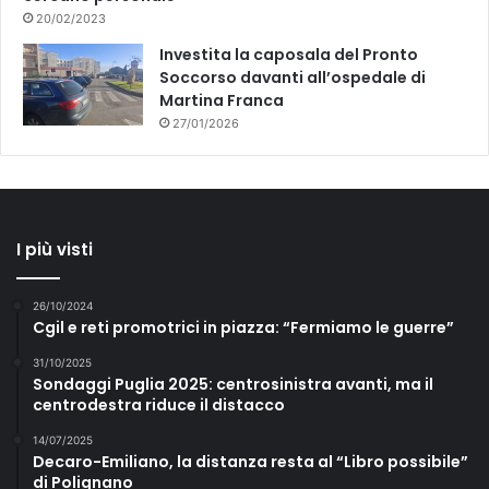
20/02/2023
Investita la caposala del Pronto
Soccorso davanti all’ospedale di
Martina Franca
27/01/2026
I più visti
26/10/2024
Cgil e reti promotrici in piazza: “Fermiamo le guerre”
31/10/2025
Sondaggi Puglia 2025: centrosinistra avanti, ma il
centrodestra riduce il distacco
14/07/2025
Decaro-Emiliano, la distanza resta al “Libro possibile”
di Polignano