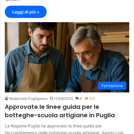
Leggi di più »
Formazione
Redazione Pugliapress
11/09/2025
0
915
Approvate le linee guida per le
botteghe-scuola artigiane in Puglia
La Regione Puglia ha approvato le linee guida per
l’accreditamento delle botteghe-scuola artigiane, dando così