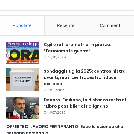
b
u
o
b
Popolare
Recente
Commenti
o
e
k
Cgil e reti promotrici in piazza:
“Fermiamo le guerre”
26/10/2024
Sondaggi Puglia 2025: centrosinistra
avanti, ma il centrodestra riduce il
distacco
31/10/2025
Decaro-Emiliano, la distanza resta al
“Libro possibile” di Polignano
14/07/2025
OFFERTE DI LAVORO PER TARANTO: Ecco le aziende che
cercano personale