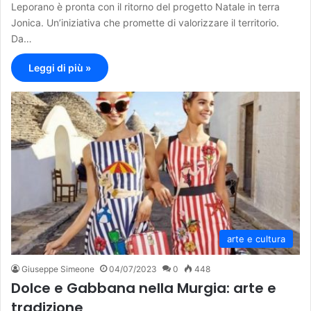
Leporano è pronta con il ritorno del progetto Natale in terra
Jonica. Un’iniziativa che promette di valorizzare il territorio.
Da…
Leggi di più »
arte e cultura
Giuseppe Simeone
04/07/2023
0
448
Dolce e Gabbana nella Murgia: arte e
tradizione