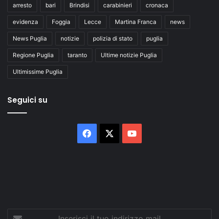
arresto
bari
Brindisi
carabinieri
cronaca
evidenza
Foggia
Lecce
Martina Franca
news
News Puglia
notizie
polizia di stato
puglia
Regione Puglia
taranto
Ultime notizie Puglia
Ultimissime Puglia
Seguici su
Facebook
X
You
Tube
Inserisci