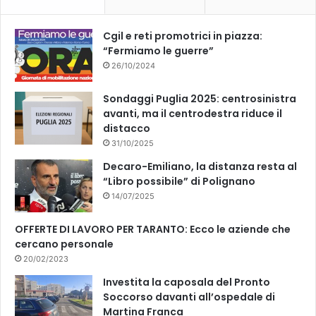
o
e
k
Cgil e reti promotrici in piazza:
“Fermiamo le guerre”
26/10/2024
Sondaggi Puglia 2025: centrosinistra
avanti, ma il centrodestra riduce il
distacco
31/10/2025
Decaro-Emiliano, la distanza resta al
“Libro possibile” di Polignano
14/07/2025
OFFERTE DI LAVORO PER TARANTO: Ecco le aziende che
cercano personale
20/02/2023
Investita la caposala del Pronto
Soccorso davanti all’ospedale di
Martina Franca