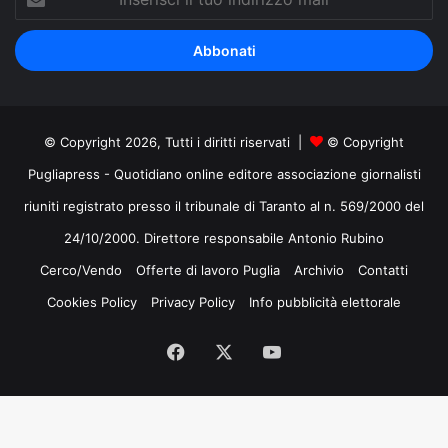
il
tuo
indirizzo
mail
© Copyright 2026, Tutti i diritti riservati |
© Copyright
Pugliapress - Quotidiano online editore associazione giornalisti
riuniti registrato presso il tribunale di Taranto al n. 569/2000 del
24/10/2000. Direttore responsabile Antonio Rubino
Cerco/Vendo
Offerte di lavoro Puglia
Archivio
Contatti
Cookies Policy
Privacy Policy
Info pubblicità elettorale
Facebook
X
You
Tube