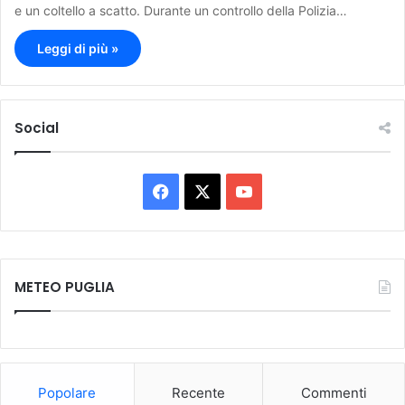
e un coltello a scatto. Durante un controllo della Polizia…
Leggi di più »
Social
F
X
Y
a
o
c
u
METEO PUGLIA
e
T
b
u
o
b
Popolare
Recente
Commenti