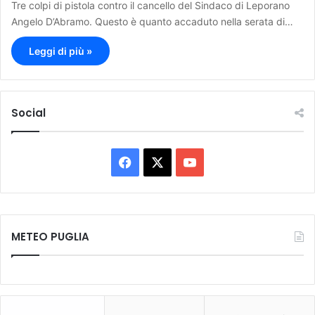
Tre colpi di pistola contro il cancello del Sindaco di Leporano
Angelo D’Abramo. Questo è quanto accaduto nella serata di…
Leggi di più »
Social
F
X
Y
a
o
c
u
METEO PUGLIA
e
T
b
u
o
b