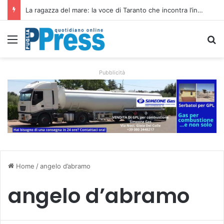
Siccità e caro gasolio colpiscono le campagne pugliesi: irrigare costa il 50,6% in più
Menu
C
Pubblicità
Home
/
angelo d’abramo
angelo d’abramo