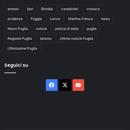
arresto
bari
Brindisi
carabinieri
cronaca
evidenza
Foggia
Lecce
Martina Franca
news
News Puglia
notizie
polizia di stato
puglia
Regione Puglia
taranto
Ultime notizie Puglia
Ultimissime Puglia
Seguici su
Facebook
X
You
Tube