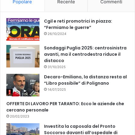
Popolare
Recente
Commenti
o
e
k
Cgil e reti promotrici in piazza:
“Fermiamo le guerre”
26/10/2024
Sondaggi Puglia 2025: centrosinistra
avanti, ma il centrodestra riduce il
distacco
31/10/2025
Decaro-Emiliano, la distanza resta al
“Libro possibile” di Polignano
14/07/2025
OFFERTE DI LAVORO PER TARANTO: Ecco le aziende che
cercano personale
20/02/2023
Investita la caposala del Pronto
Soccorso davanti all’ospedale di