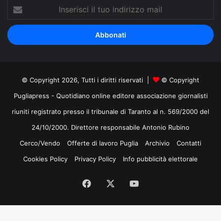
Inserisci
il
tuo
indirizzo
mail
© Copyright 2026, Tutti i diritti riservati |
© Copyright
Pugliapress - Quotidiano online editore associazione giornalisti
riuniti registrato presso il tribunale di Taranto al n. 569/2000 del
24/10/2000. Direttore responsabile Antonio Rubino
Cerco/Vendo
Offerte di lavoro Puglia
Archivio
Contatti
Cookies Policy
Privacy Policy
Info pubblicità elettorale
Facebook
X
You
Tube