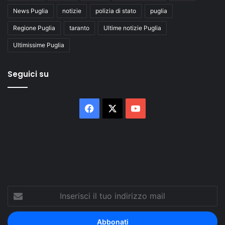
News Puglia
notizie
polizia di stato
puglia
Regione Puglia
taranto
Ultime notizie Puglia
Ultimissime Puglia
Seguici su
Facebook
X
You
Tube
Inserisci
il
tuo
indirizzo