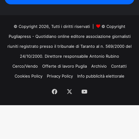
mail
© Copyright 2026, Tutti i diritti riservati |
© Copyright
Pugliapress - Quotidiano online editore associazione giornalisti
riuniti registrato presso il tribunale di Taranto al n. 569/2000 del
24/10/2000. Direttore responsabile Antonio Rubino
Cerco/Vendo
Offerte di lavoro Puglia
Archivio
Contatti
Cookies Policy
Privacy Policy
Info pubblicità elettorale
Facebook
X
You
Tube