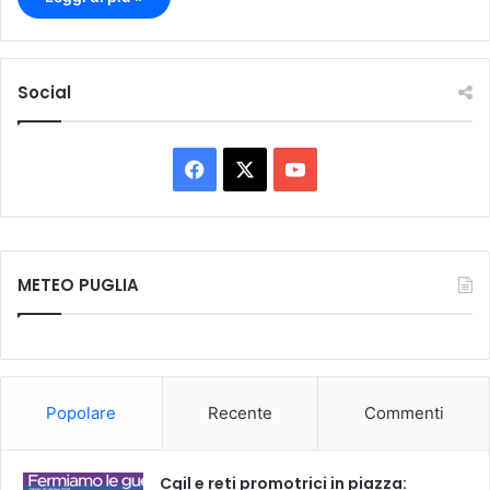
Social
F
X
Y
a
o
c
u
METEO PUGLIA
e
T
b
u
o
b
Popolare
Recente
Commenti
o
e
k
Cgil e reti promotrici in piazza: