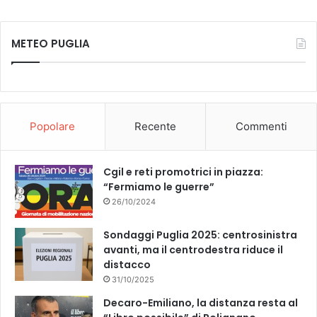
n
c
u
e
METEO PUGLIA
S
e
T
p
a
b
u
z
z
o
b
a
Popolare
Recente
Commenti
m
o
e
a
r
k
Cgil e reti promotrici in piazza:
e
“Fermiamo le guerre”
26/10/2024
Sondaggi Puglia 2025: centrosinistra
avanti, ma il centrodestra riduce il
distacco
31/10/2025
Decaro-Emiliano, la distanza resta al