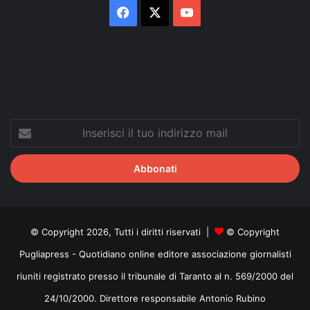
Facebook
X
You
Tube
Inserisci
il
tuo
indirizzo
mail
© Copyright 2026, Tutti i diritti riservati |
© Copyright
Pugliapress - Quotidiano online editore associazione giornalisti
riuniti registrato presso il tribunale di Taranto al n. 569/2000 del
24/10/2000. Direttore responsabile Antonio Rubino