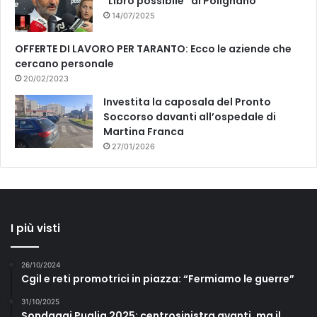
“Libro possibile” di Polignano
14/07/2025
OFFERTE DI LAVORO PER TARANTO: Ecco le aziende che
cercano personale
20/02/2023
Investita la caposala del Pronto
Soccorso davanti all’ospedale di
Martina Franca
27/01/2026
I più visti
26/10/2024
Cgil e reti promotrici in piazza: “Fermiamo le guerre”
31/10/2025
Sondaggi Puglia 2025: centrosinistra avanti, ma il