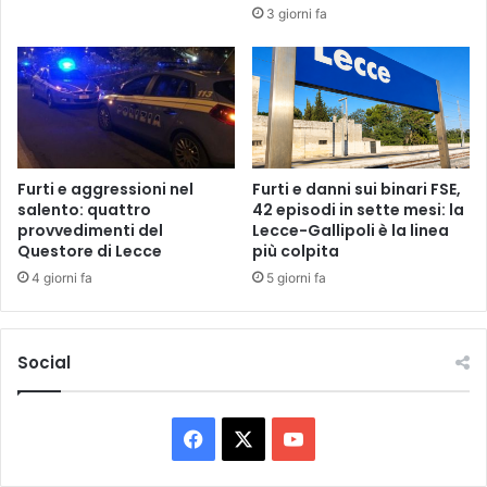
P
:
3 giorni fa
u
a
g
l
l
v
i
i
a
a
d
o
m
Furti e aggressioni nel
Furti e danni sui binari FSE,
salento: quattro
42 episodi in sette mesi: la
a
provvedimenti del
Lecce-Gallipoli è la linea
n
Questore di Lecce
più colpita
i
l
4 giorni fa
5 giorni fa
'
O
p
Social
e
r
a
F
X
Y
z
i
a
o
o