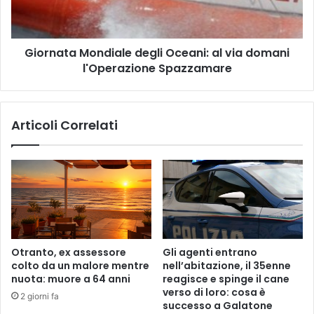
t
t
t
a
r
M
o
Giornata Mondiale degli Oceani: al via domani
o
c
l'Operazione Spazzamare
n
o
d
n
i
t
a
Articoli Correlati
a
l
g
e
i
d
e
e
u
g
n
l
m
i
o
O
r
c
Otranto, ex assessore
Gli agenti entrano
t
e
colto da un malore mentre
nell’abitazione, il 35enne
o
a
nuota: muore a 64 anni
reagisce e spinge il cane
i
n
verso di loro: cosa è
2 giorni fa
n
i
successo a Galatone