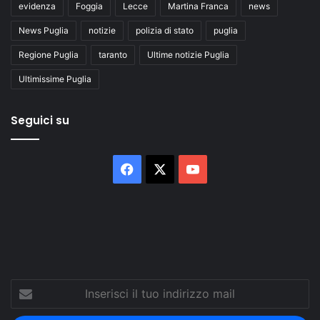
evidenza
Foggia
Lecce
Martina Franca
news
News Puglia
notizie
polizia di stato
puglia
Regione Puglia
taranto
Ultime notizie Puglia
Ultimissime Puglia
Seguici su
Facebook
X
You
Tube
Inserisci
il
tuo