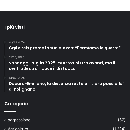
I più visti
26/10/2024
Cgil e reti promotrici in piazza: “Fermiamo le guerre”
31/10/2025
Sondaggi Puglia 2025: centrosinistra avanti, ma il
centrodestra riduce il distacco
14/07/2025
Decaro-Emiliano, la distanza resta al “Libro possibile”
di Polignano
Categorie
aggressione
(62)
Agricoltura
(1.224)