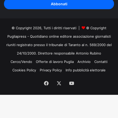
indirizzo
mail
© Copyright 2026, Tutti i diritti riservati |
© Copyright
Pugliapress - Quotidiano online editore associazione giornalisti
riuniti registrato presso il tribunale di Taranto al n. 569/2000 del
24/10/2000. Direttore responsabile Antonio Rubino
Cerco/Vendo
Offerte di lavoro Puglia
Archivio
Contatti
Cookies Policy
Privacy Policy
Info pubblicità elettorale
Facebook
X
You
Tube