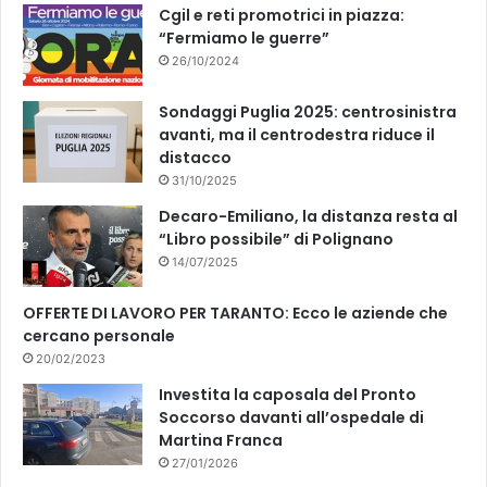
k
Cgil e reti promotrici in piazza:
“Fermiamo le guerre”
26/10/2024
Sondaggi Puglia 2025: centrosinistra
avanti, ma il centrodestra riduce il
distacco
31/10/2025
Decaro-Emiliano, la distanza resta al
“Libro possibile” di Polignano
14/07/2025
OFFERTE DI LAVORO PER TARANTO: Ecco le aziende che
cercano personale
20/02/2023
Investita la caposala del Pronto
Soccorso davanti all’ospedale di
Martina Franca
27/01/2026