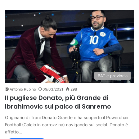
BAT e provincia
Antonio Rubino
09/03/2021
298
Il pugliese Donato, più Grande di
Ibrahimovic sul palco di Sanremo
Originario di Trani Donato Grande e ha scoperto il Powerchair
Football (Calcio in carrozzina) navigando sui social. Donato è
affetto…