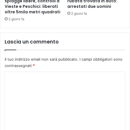
spiagge libere, controlli a
rubata trovata in auto:
Vieste e Peschici: liberati
arrestati due uomini
oltre 5mila metri quadrati
2 giorni fa
2 giorni fa
Lascia un commento
Il tuo indirizzo email non sarà pubblicato.
I campi obbligatori sono
contrassegnati
*
C
o
m
m
e
n
t