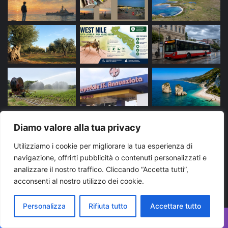
Diamo valore alla tua privacy
Tags
Utilizziamo i cookie per migliorare la tua esperienza di
navigazione, offrirti pubblicità o contenuti personalizzati e
arresto
bari
Brindisi
carabinieri
cronaca
analizzare il nostro traffico. Cliccando “Accetta tutti”,
evidenza
Foggia
Lecce
Martina Franca
news
acconsenti al nostro utilizzo dei cookie.
News Puglia
notizie
polizia di stato
puglia
Personalizza
Rifiuta tutto
Accettare tutto
Regione Puglia
taranto
Ultime notizie Puglia
Facebook
X
WhatsApp
Telegram
Viber