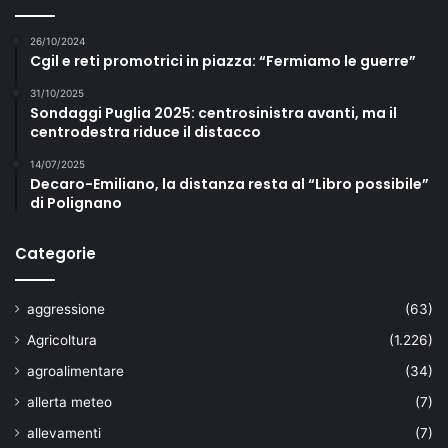
26/10/2024
Cgil e reti promotrici in piazza: “Fermiamo le guerre”
31/10/2025
Sondaggi Puglia 2025: centrosinistra avanti, ma il
centrodestra riduce il distacco
14/07/2025
Decaro-Emiliano, la distanza resta al “Libro possibile”
di Polignano
Categorie
aggressione
(63)
Agricoltura
(1.226)
agroalimentare
(34)
allerta meteo
(7)
allevamenti
(7)