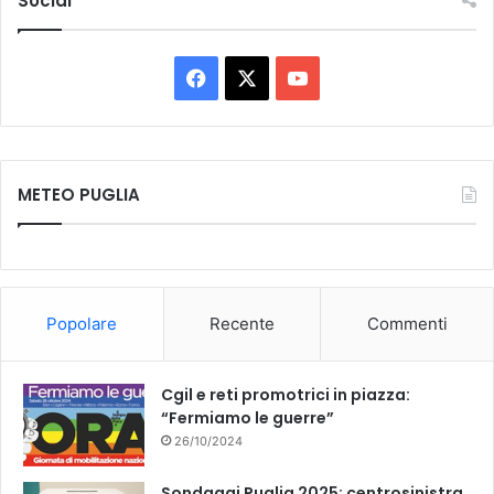
Social
Facebook
X
You
Tube
METEO PUGLIA
Popolare
Recente
Commenti
Cgil e reti promotrici in piazza:
“Fermiamo le guerre”
26/10/2024
Sondaggi Puglia 2025: centrosinistra