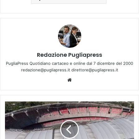
Redazione Pugliapress
PugliaPress Quotidiano cartaceo e online dal 7 dicembre del 2000
redazione@pugliapress.it direttore@pugliapress.it
Website
Bari,
De
Laurentiis
accetta
le
condizioni