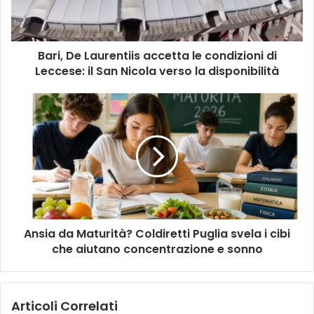
di
Leccese:
il
Bari, De Laurentiis accetta le condizioni di
San
Nicola
Leccese: il San Nicola verso la disponibilità
verso
la
Ansia
disponibilità
da
Maturità?
Coldiretti
Puglia
svela
i
cibi
che
Ansia da Maturità? Coldiretti Puglia svela i cibi
aiutano
concentrazione
che aiutano concentrazione e sonno
e
sonno
Articoli Correlati