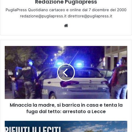
Redazione Pugliapress
PugliaPress Quotidiano cartaceo e online dal 7 dicembre del 2000
redazione@pugliapress.it direttore@pugliapress.it
Website
Minaccia
la
madre,
si
barrica
in
casa
e
tenta
Minaccia la madre, si barrica in casa e tenta la
la
fuga
fuga dal tetto: arrestato a Lecce
dal
tetto:
Rifiuti
arrestato
illeciti