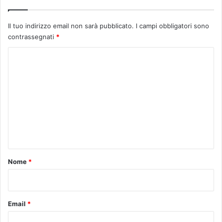
Il tuo indirizzo email non sarà pubblicato.
I campi obbligatori sono
contrassegnati
*
C
o
m
m
e
n
t
o
Nome
*
*
Email
*