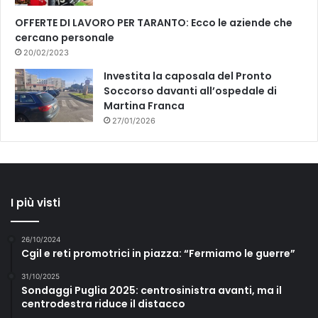
OFFERTE DI LAVORO PER TARANTO: Ecco le aziende che
cercano personale
20/02/2023
Investita la caposala del Pronto
Soccorso davanti all’ospedale di
Martina Franca
27/01/2026
I più visti
26/10/2024
Cgil e reti promotrici in piazza: “Fermiamo le guerre”
31/10/2025
Sondaggi Puglia 2025: centrosinistra avanti, ma il
centrodestra riduce il distacco