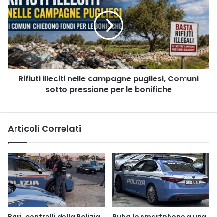
a
nelle
Lecce
campagne
pugliesi,
Comuni
sotto
pressione
per
Rifiuti illeciti nelle campagne pugliesi, Comuni
le
bonifiche
sotto pressione per le bonifiche
Articoli Correlati
Bari, controlli della Polizia
Ruba lo smartphone a una