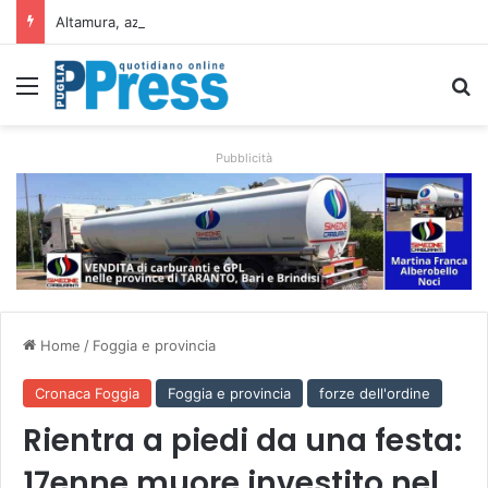
Altamura, aziende agricole donano foraggio all’allevatore colpito dall’incendio nell’Alta Murgia
Menu
C
Pubblicità
Home
/
Foggia e provincia
Cronaca Foggia
Foggia e provincia
forze dell'ordine
Rientra a piedi da una festa:
17enne muore investito nel