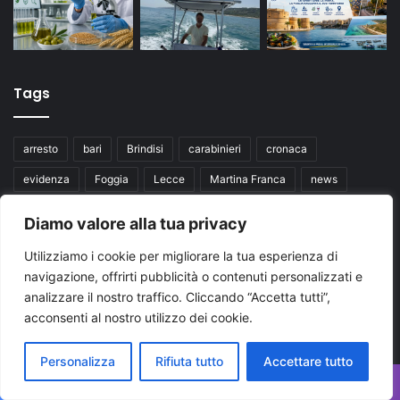
Tags
arresto
bari
Brindisi
carabinieri
cronaca
evidenza
Foggia
Lecce
Martina Franca
news
News Puglia
notizie
polizia di stato
puglia
Diamo valore alla tua privacy
Regione Puglia
taranto
Ultime notizie Puglia
Utilizziamo i cookie per migliorare la tua esperienza di
Ultimissime Puglia
navigazione, offrirti pubblicità o contenuti personalizzati e
analizzare il nostro traffico. Cliccando “Accetta tutti”,
acconsenti al nostro utilizzo dei cookie.
Seguici su
Personalizza
Rifiuta tutto
Accettare tutto
Facebook
X
You
Facebook
X
WhatsApp
Telegram
Viber