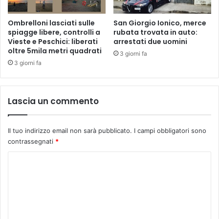
Ombrelloni lasciati sulle
San Giorgio Ionico, merce
spiagge libere, controlli a
rubata trovata in auto:
Vieste e Peschici: liberati
arrestati due uomini
oltre 5mila metri quadrati
3 giorni fa
3 giorni fa
Lascia un commento
Il tuo indirizzo email non sarà pubblicato.
I campi obbligatori sono
contrassegnati
*
C
o
m
m
e