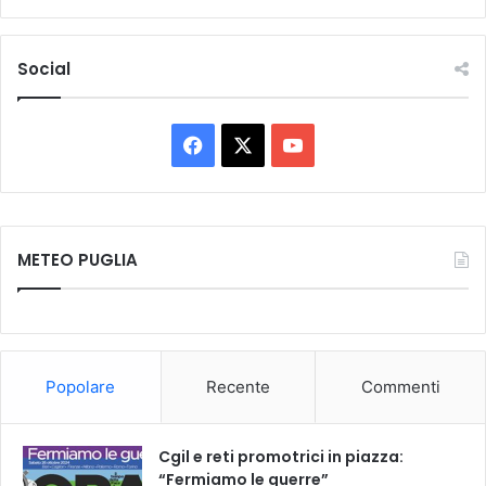
Social
Facebook
X
You
Tube
METEO PUGLIA
Popolare
Recente
Commenti
Cgil e reti promotrici in piazza:
“Fermiamo le guerre”