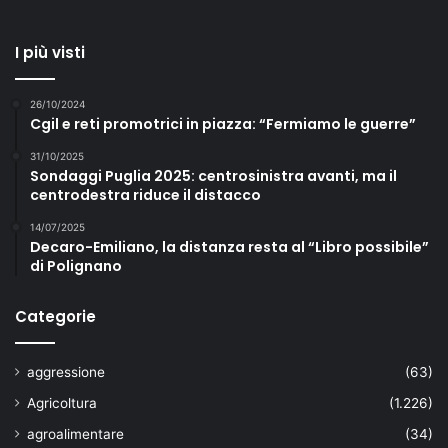
I più visti
26/10/2024
Cgil e reti promotrici in piazza: “Fermiamo le guerre”
31/10/2025
Sondaggi Puglia 2025: centrosinistra avanti, ma il
centrodestra riduce il distacco
14/07/2025
Decaro-Emiliano, la distanza resta al “Libro possibile”
di Polignano
Categorie
aggressione
(63)
Agricoltura
(1.226)
agroalimentare
(34)