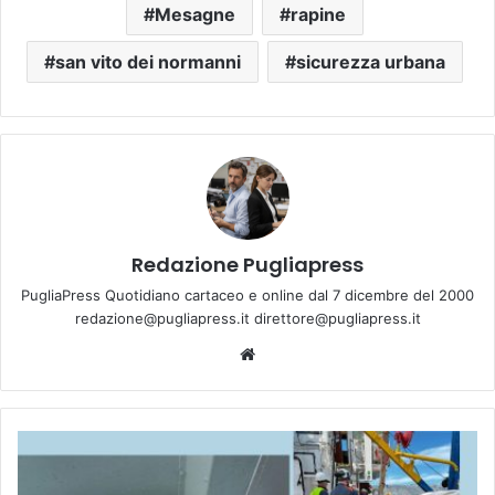
Mesagne
rapine
san vito dei normanni
sicurezza urbana
Redazione Pugliapress
PugliaPress Quotidiano cartaceo e online dal 7 dicembre del 2000
redazione@pugliapress.it direttore@pugliapress.it
Website
Nave
mercantile
fermata