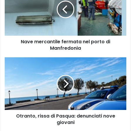
nel
porto
di
Manfredonia
Nave mercantile fermata nel porto di
Manfredonia
Otranto,
rissa
di
Pasqua:
denunciati
nove
giovani
Otranto, rissa di Pasqua: denunciati nove
giovani