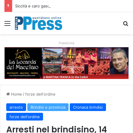
Siccità e caro gasolio colpiscono le campagne pugliesi: irrigare costa il 50,6% in più
Menu
C
Pubblicità
Home
/
forze dell'ordine
arresto
Brindisi e provincia
Cronaca brindisi
forze dell'ordine
Arresti nel brindisino, 14