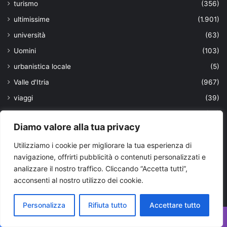
turismo
(356)
ultimissime
(1.901)
università
(63)
Uomini
(103)
urbanistica locale
(5)
Valle d'Itria
(967)
viaggi
(39)
VIAGGIARE IN PUGLIA
(53)
Diamo valore alla tua privacy
violenza
(2)
Utilizziamo i cookie per migliorare la tua esperienza di
vitivinicola
(1)
navigazione, offrirti pubblicità o contenuti personalizzati e
Vivere in Puglia
(13)
analizzare il nostro traffico. Cliccando “Accetta tutti”,
volontariato
(24)
acconsenti al nostro utilizzo dei cookie.
xylella
(29)
Personalizza
Rifiuta tutto
Accettare tutto
Ultimi aggiornamenti
Facebook
X
WhatsApp
Telegram
Viber