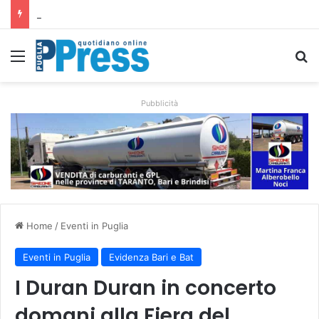
Taranto, operaio ferito nell’area Afo2 dell’ex Ilva: ricoverato in codice rosso
Menu
C
Pubblicità
Home
/
Eventi in Puglia
Eventi in Puglia
Evidenza Bari e Bat
I Duran Duran in concerto
domani alla Fiera del