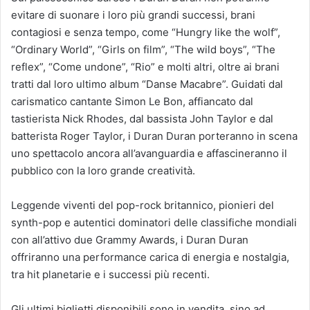
evitare di suonare i loro più grandi successi, brani
contagiosi e senza tempo, come “Hungry like the wolf”,
“Ordinary World”, “Girls on film”, “The wild boys”, “The
reflex”, “Come undone”, “Rio” e molti altri, oltre ai brani
tratti dal loro ultimo album “Danse Macabre”. Guidati dal
carismatico cantante Simon Le Bon, affiancato dal
tastierista Nick Rhodes, dal bassista John Taylor e dal
batterista Roger Taylor, i Duran Duran porteranno in scena
uno spettacolo ancora all’avanguardia e affascineranno il
pubblico con la loro grande creatività.
Leggende viventi del pop-rock britannico, pionieri del
synth-pop e autentici dominatori delle classifiche mondiali
con all’attivo due Grammy Awards, i Duran Duran
offriranno una performance carica di energia e nostalgia,
tra hit planetarie e i successi più recenti.
Gli ultimi biglietti disponibili sono in vendita, sino ad