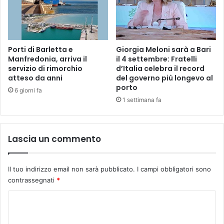
Porti di Barletta e
Giorgia Meloni sarà a Bari
Manfredonia, arriva il
il 4 settembre: Fratelli
servizio di rimorchio
d’Italia celebra il record
atteso da anni
del governo più longevo al
porto
6 giorni fa
1 settimana fa
Lascia un commento
Il tuo indirizzo email non sarà pubblicato.
I campi obbligatori sono
contrassegnati
*
C
o