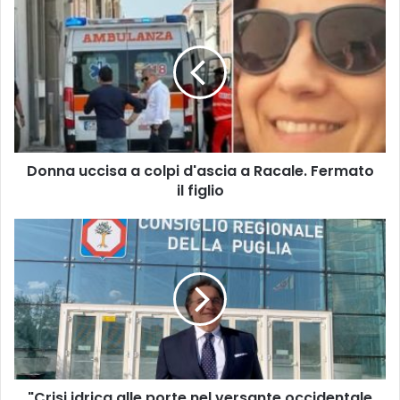
uccisa
a
colpi
d'ascia
a
Racale.
Fermato
il
Donna uccisa a colpi d'ascia a Racale. Fermato
figlio
il figlio
"Crisi
idrica
alle
porte
nel
versante
occidentale
della
provincia
"Crisi idrica alle porte nel versante occidentale
di