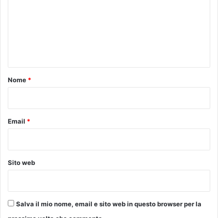
m
m
e
n
t
o
Nome
*
*
Email
*
Sito web
Salva il mio nome, email e sito web in questo browser per la