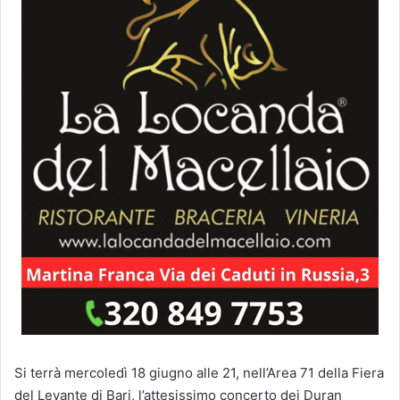
Si terrà mercoledì 18 giugno alle 21, nell’Area 71 della Fiera
del Levante di Bari, l’attesissimo concerto dei Duran