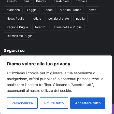
arresto
bari
Brindisi
carabinieri
cronaca
evidenza
Foggia
Lecce
Martina Franca
news
News Puglia
notizie
polizia di stato
puglia
Regione Puglia
taranto
Ultime notizie Puglia
Ultimissime Puglia
Seguici su
Diamo valore alla tua privacy
Facebook
X
You
Utilizziamo i cookie per migliorare la tua esperienza di
Tube
navigazione, offrirti pubblicità o contenuti personalizzati e
analizzare il nostro traffico. Cliccando “Accetta tutti”,
acconsenti al nostro utilizzo dei cookie.
Personalizza
Rifiuta tutto
Accettare tutto
Inserisci
Facebook
X
WhatsApp
Telegram
Viber