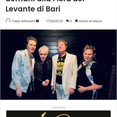
Levante di Bari
Invia
Fabio Alfonsetti
17/06/2025
0
minuto di lettura
un'email
Pubblicità