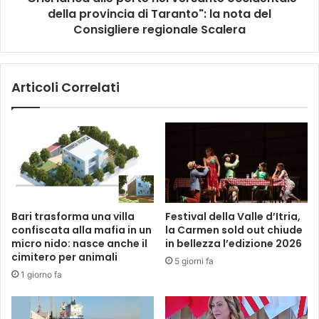
Taranto":
della provincia di Taranto": la nota del
la
Consigliere regionale Scalera
nota
del
Consigliere
Articoli Correlati
regionale
Scalera
Bari trasforma una villa
Festival della Valle d’Itria,
confiscata alla mafia in un
la Carmen sold out chiude
micro nido: nasce anche il
in bellezza l’edizione 2026
cimitero per animali
5 giorni fa
1 giorno fa