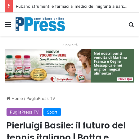
Minacce con immagini intime alla compagna, interviene la Polizia Postale di Lecce
Menu
C
Pubblicità
Home
/
PugliaPress TV
PugliaPress TV
Sport
Pierluigi Basile: il futuro del
tennis italiano | Botta e