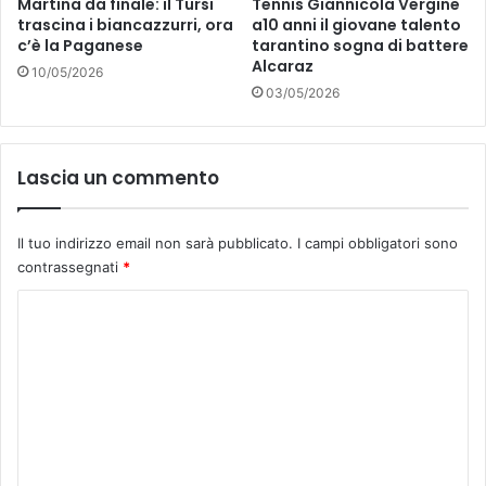
Martina da finale: il Tursi
Tennis Giannicola Vergine
trascina i biancazzurri, ora
a10 anni il giovane talento
c’è la Paganese
tarantino sogna di battere
Alcaraz
10/05/2026
03/05/2026
Lascia un commento
Il tuo indirizzo email non sarà pubblicato.
I campi obbligatori sono
contrassegnati
*
C
o
m
m
e
n