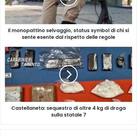
di
chi
si
sente
Il monopattino selvaggio, status symbol di chi si
esente
dal
sente esente dal rispetto delle regole
rispetto
delle
Castellaneta:
regole
sequestro
di
oltre
4
kg
di
droga
sulla
Castellaneta: sequestro di oltre 4 kg di droga
statale
7
sulla statale 7