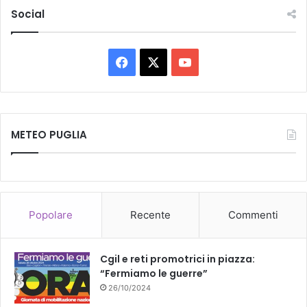
Social
Facebook
X
You
Tube
METEO PUGLIA
Popolare
Recente
Commenti
Cgil e reti promotrici in piazza:
“Fermiamo le guerre”
26/10/2024