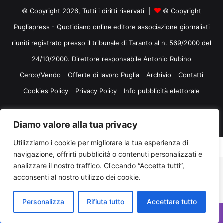
© Copyright 2026, Tutti i diritti riservati |
© Copyright
Pugliapress - Quotidiano online editore associazione giornalisti
riuniti registrato presso il tribunale di Taranto al n. 569/2000 del
24/10/2000. Direttore responsabile Antonio Rubino
Cerco/Vendo
Offerte di lavoro Puglia
Archivio
Contatti
Cookies Policy
Privacy Policy
Info pubblicità elettorale
Facebook
X
You
Diamo valore alla tua privacy
Tube
Utilizziamo i cookie per migliorare la tua esperienza di
navigazione, offrirti pubblicità o contenuti personalizzati e
analizzare il nostro traffico. Cliccando “Accetta tutti”,
acconsenti al nostro utilizzo dei cookie.
Personalizza
Rifiuta tutto
Accettare tutto
Facebook
X
WhatsApp
Telegram
Viber