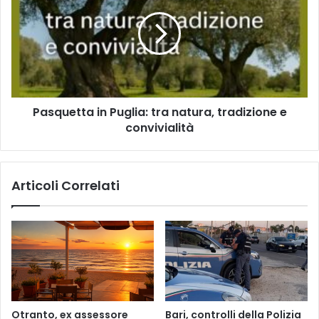
Puglia:
tra
natura,
tradizione
e
convivialità
Pasquetta in Puglia: tra natura, tradizione e
convivialità
Articoli Correlati
Otranto, ex assessore
Bari, controlli della Polizia