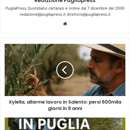
Redazione Pugliapress
PugliaPress Quotidiano cartaceo e online dal 7 dicembre del 2000
redazione@pugliapress.it direttore@pugliapress.it
Website
Xylella,
allarme
lavoro
in
Salento:
persi
600mila
giorni
in
Xylella, allarme lavoro in Salento: persi 600mila
9
anni
giorni in 9 anni
Pasquetta
in