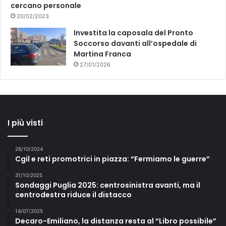
cercano personale
20/02/2023
Investita la caposala del Pronto
Soccorso davanti all’ospedale di
Martina Franca
27/01/2026
I più visti
26/10/2024
Cgil e reti promotrici in piazza: “Fermiamo le guerre”
31/10/2025
Sondaggi Puglia 2025: centrosinistra avanti, ma il
centrodestra riduce il distacco
14/07/2025
Decaro-Emiliano, la distanza resta al “Libro possibile”