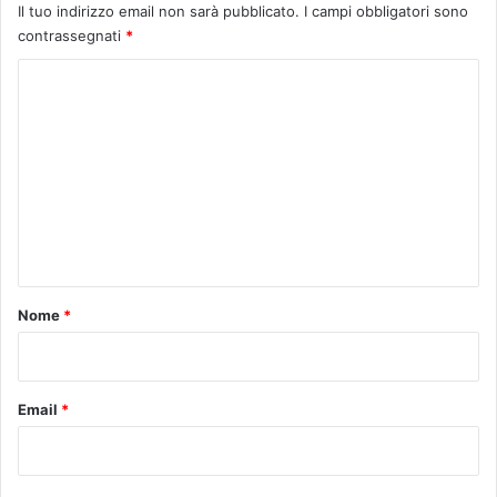
Il tuo indirizzo email non sarà pubblicato.
I campi obbligatori sono
contrassegnati
*
C
o
m
m
e
n
t
o
Nome
*
*
Email
*