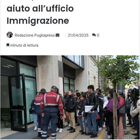
aiuto all’ufficio
Immigrazione
Invia
Redazione Pugliapress
21/04/2025
0
un'email
minuto di lettura