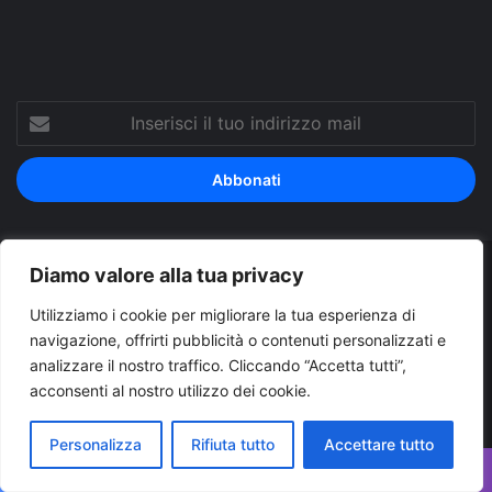
Inserisci
il
tuo
indirizzo
mail
Diamo valore alla tua privacy
© Copyright 2026, Tutti i diritti riservati |
© Copyright
Utilizziamo i cookie per migliorare la tua esperienza di
Pugliapress - Quotidiano online editore associazione giornalisti
navigazione, offrirti pubblicità o contenuti personalizzati e
riuniti registrato presso il tribunale di Taranto al n. 569/2000 del
analizzare il nostro traffico. Cliccando “Accetta tutti”,
24/10/2000. Direttore responsabile Antonio Rubino
acconsenti al nostro utilizzo dei cookie.
Cerco/Vendo
Offerte di lavoro Puglia
Archivio
Contatti
Personalizza
Rifiuta tutto
Accettare tutto
Cookies Policy
Privacy Policy
Info pubblicità elettorale
Facebook
X
WhatsApp
Telegram
Viber