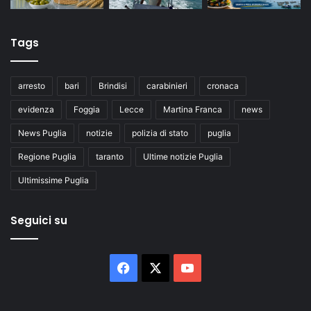
Tags
arresto
bari
Brindisi
carabinieri
cronaca
evidenza
Foggia
Lecce
Martina Franca
news
News Puglia
notizie
polizia di stato
puglia
Regione Puglia
taranto
Ultime notizie Puglia
Ultimissime Puglia
Seguici su
Facebook
X
You
Tube