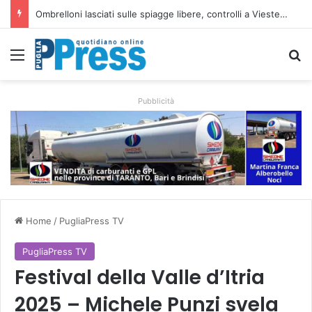
Ombrelloni lasciati sulle spiagge libere, controlli a Vieste e Peschici: liberati oltre 5mila metri quadrati
Menu
C
Pubblicità
Home
/
PugliaPress TV
PugliaPress TV
Festival della Valle d’Itria
2025 – Michele Punzi svela