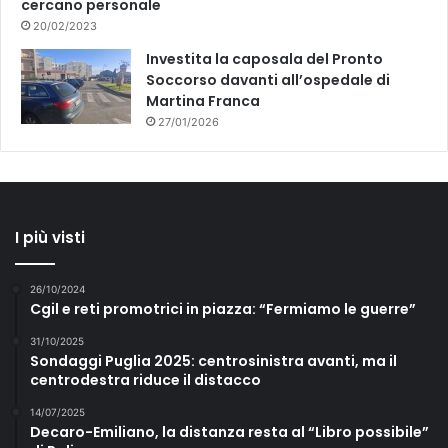
cercano personale
20/02/2023
Investita la caposala del Pronto
Soccorso davanti all’ospedale di
Martina Franca
27/01/2026
I più visti
26/10/2024
Cgil e reti promotrici in piazza: “Fermiamo le guerre”
31/10/2025
Sondaggi Puglia 2025: centrosinistra avanti, ma il
centrodestra riduce il distacco
14/07/2025
Decaro-Emiliano, la distanza resta al “Libro possibile”