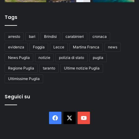
Tags
arresto
bari
Brindisi
carabinieri
cronaca
evidenza
Foggia
Lecce
Martina Franca
news
News Puglia
notizie
polizia di stato
puglia
Regione Puglia
taranto
Ultime notizie Puglia
Ultimissime Puglia
Seguici su
Facebook
X
You
Tube