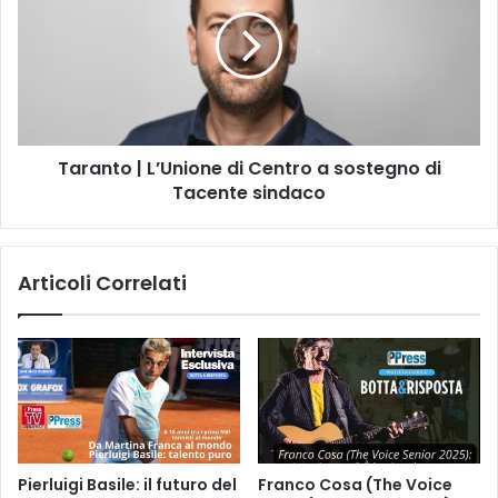
L’Unione
di
Centro
a
sostegno
di
Tacente
Taranto | L’Unione di Centro a sostegno di
sindaco
Tacente sindaco
Articoli Correlati
Pierluigi Basile: il futuro del
Franco Cosa (The Voice