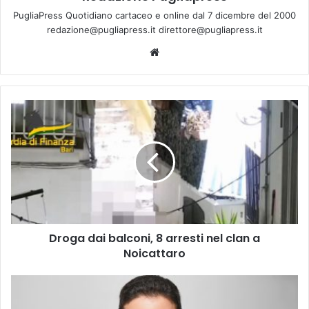
PugliaPress Quotidiano cartaceo e online dal 7 dicembre del 2000
redazione@pugliapress.it direttore@pugliapress.it
Website
Droga
dai
balconi,
8
arresti
nel
clan
a
Noicattaro
Droga dai balconi, 8 arresti nel clan a
Noicattaro
Taranto
|