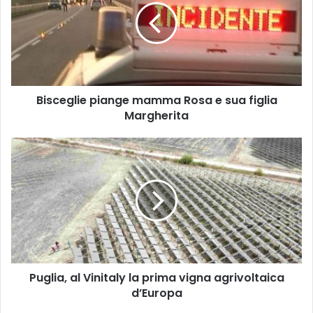
Rosa
e
sua
figlia
Margherita
Bisceglie piange mamma Rosa e sua figlia
Margherita
Puglia,
al
Vinitaly
la
prima
vigna
agrivoltaica
d’Europa
Puglia, al Vinitaly la prima vigna agrivoltaica
d’Europa