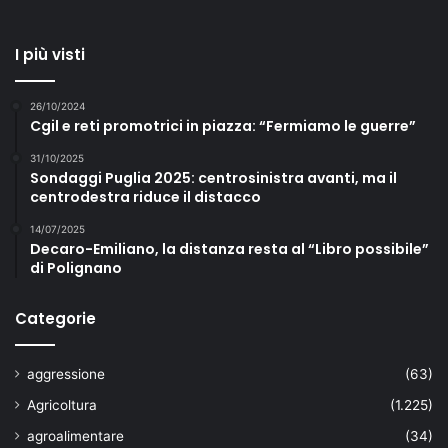
I più visti
26/10/2024
Cgil e reti promotrici in piazza: “Fermiamo le guerre”
31/10/2025
Sondaggi Puglia 2025: centrosinistra avanti, ma il
centrodestra riduce il distacco
14/07/2025
Decaro-Emiliano, la distanza resta al “Libro possibile”
di Polignano
Categorie
aggressione
(63)
Agricoltura
(1.225)
agroalimentare
(34)