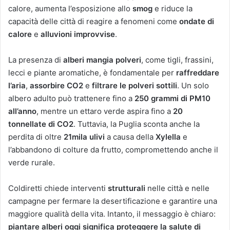
calore, aumenta l’esposizione allo
smog
e riduce la
capacità delle città di reagire a fenomeni come
ondate di
calore
e
alluvioni improvvise
.
La presenza di
alberi mangia polveri
, come tigli, frassini,
lecci e piante aromatiche, è fondamentale per
raffreddare
l’aria
,
assorbire CO2
e
filtrare le polveri sottili
. Un solo
albero adulto può trattenere fino a
250 grammi di PM10
all’anno
, mentre un ettaro verde aspira fino a
20
tonnellate di CO2
. Tuttavia, la Puglia sconta anche la
perdita di oltre
21mila ulivi
a causa della
Xylella
e
l’abbandono di colture da frutto, compromettendo anche il
verde rurale.
Coldiretti chiede interventi
strutturali
nelle città e nelle
campagne per fermare la desertificazione e garantire una
maggiore qualità della vita. Intanto, il messaggio è chiaro:
piantare alberi oggi significa proteggere la salute di