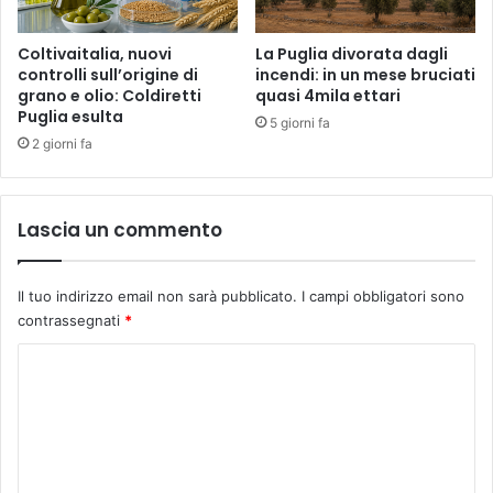
Coltivaitalia, nuovi
La Puglia divorata dagli
controlli sull’origine di
incendi: in un mese bruciati
grano e olio: Coldiretti
quasi 4mila ettari
Puglia esulta
5 giorni fa
2 giorni fa
Lascia un commento
Il tuo indirizzo email non sarà pubblicato.
I campi obbligatori sono
contrassegnati
*
C
o
m
m
e