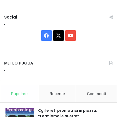
Social
Facebook
X
You
Tube
METEO PUGLIA
Popolare
Recente
Commenti
Cgil e reti promotrici in piazza:
“Fermiamo le guerre”