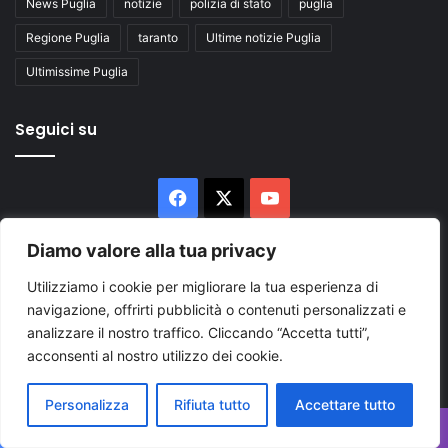
News Puglia
notizie
polizia di stato
puglia
Regione Puglia
taranto
Ultime notizie Puglia
Ultimissime Puglia
Seguici su
Facebook
X
You
Tube
Diamo valore alla tua privacy
Utilizziamo i cookie per migliorare la tua esperienza di
navigazione, offrirti pubblicità o contenuti personalizzati e
analizzare il nostro traffico. Cliccando “Accetta tutti”,
acconsenti al nostro utilizzo dei cookie.
Inserisci
il
tuo
Personalizza
Rifiuta tutto
Accettare tutto
indirizzo
mail
Facebook
X
WhatsApp
Telegram
Viber