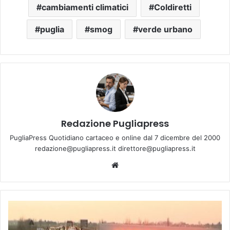
cambiamenti climatici
Coldiretti
puglia
smog
verde urbano
Redazione Pugliapress
PugliaPress Quotidiano cartaceo e online dal 7 dicembre del 2000
redazione@pugliapress.it direttore@pugliapress.it
Website
Bisceglie
piange
mamma