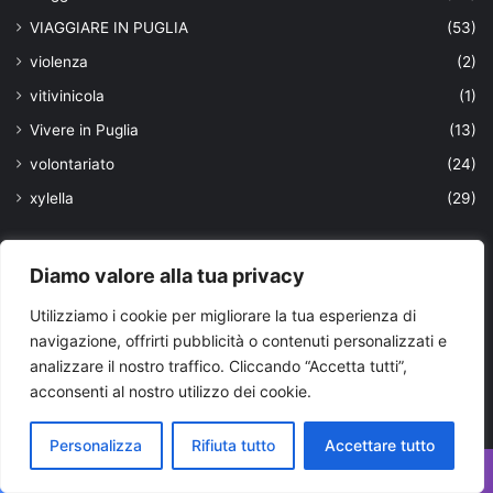
VIAGGIARE IN PUGLIA
(53)
violenza
(2)
vitivinicola
(1)
Vivere in Puglia
(13)
volontariato
(24)
xylella
(29)
Ultimi aggiornamenti
Diamo valore alla tua privacy
Utilizziamo i cookie per migliorare la tua esperienza di
navigazione, offrirti pubblicità o contenuti personalizzati e
analizzare il nostro traffico. Cliccando “Accetta tutti”,
acconsenti al nostro utilizzo dei cookie.
Personalizza
Rifiuta tutto
Accettare tutto
Facebook
X
WhatsApp
Telegram
Viber