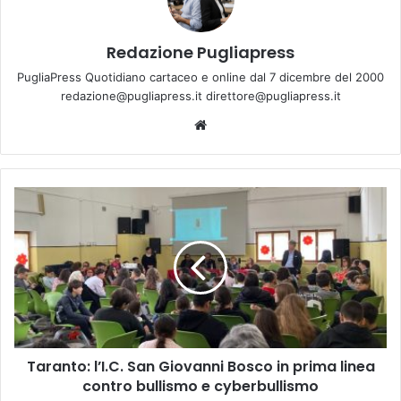
Redazione Pugliapress
PugliaPress Quotidiano cartaceo e online dal 7 dicembre del 2000
redazione@pugliapress.it direttore@pugliapress.it
Website
Taranto:
l’I.C.
San
Giovanni
Bosco
in
prima
linea
contro
Taranto: l’I.C. San Giovanni Bosco in prima linea
bullismo
e
contro bullismo e cyberbullismo