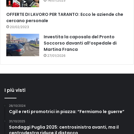
14/07/2025
OFFERTE DI LAVORO PER TARANTO: Ecco le aziende che
cercano personale
20/02/2023
Investita la caposala del Pronto
Soccorso davanti all’ospedale di
Martina Franca
27/01/2026
I più visti
26/10/2024
Cgil e reti promotrici in piazza: “Fermiamo le guerre”
31/10/2025
Sondaggi Puglia 2025: centrosinistra avanti, ma il
centrodestra riduce il distacco