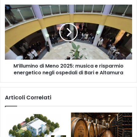
cyberbullismo
M’illumino
di
Meno
2025:
musica
e
risparmio
energetico
negli
M’illumino di Meno 2025: musica e risparmio
ospedali
di
energetico negli ospedali di Bari e Altamura
Bari
e
Altamura
Articoli Correlati