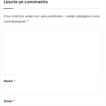
Lascia un commento
Il tuo indirizzo email non sarà pubblicato.
I campi obbligatori sono
contrassegnati
*
C
o
m
m
e
n
t
o
Nome
*
*
Email
*