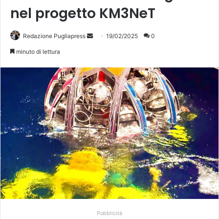
nel progetto KM3NeT
Invia
Redazione Pugliapress
19/02/2025
0
un'email
minuto di lettura
Pubblicità