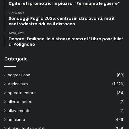
Cgil e reti promotrici in piazza: “Fermiamo le guerre”
31/10/2025
Sondaggi Puglia 2025: centrosinistra avanti, ma il
centrodestra riduce il distacco
14/07/2025
Decaro-Emiliano, la distanza resta al “Libro possibile”
di Polignano
Categorie
aggressione
(63)
Agricoltura
(1.226)
agroalimentare
(34)
allerta meteo
(7)
allevamenti
(7)
ambiente
(456)
Ambiente Bari e Bat
(359)