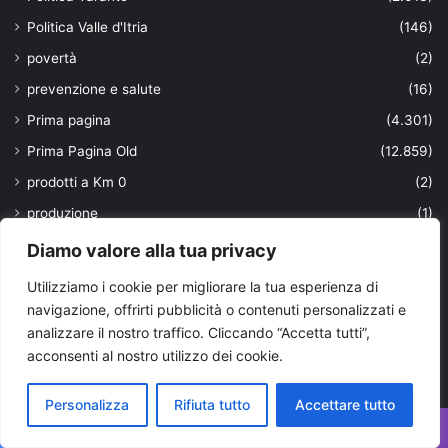
Politica Valle d'Itria
(146)
povertà
(2)
prevenzione e salute
(16)
Prima pagina
(4.301)
Prima Pagina Old
(12.859)
prodotti a Km 0
(2)
produzione
(1)
protezione civile
(2)
Diamo valore alla tua privacy
psicologia scolastica
(1)
Utilizziamo i cookie per migliorare la tua esperienza di
Pubblicità elettorale
(2)
navigazione, offrirti pubblicità o contenuti personalizzati e
analizzare il nostro traffico. Cliccando “Accetta tutti”,
Puglia
(2.333)
acconsenti al nostro utilizzo dei cookie.
PUGLIA DI GUSTO
(50)
PugliaPress TV
(38)
Personalizza
Rifiuta tutto
Accettare tutto
Punti di vista
(115)
Facebook
X
WhatsApp
Telegram
Viber