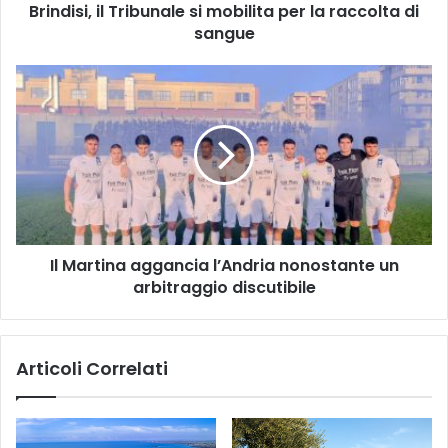
Brindisi, il Tribunale si mobilita per la raccolta di
sangue
sangue
Il
Martina
aggancia
l’Andria
nonostante
un
arbitraggio
discutibile
Il Martina aggancia l’Andria nonostante un
arbitraggio discutibile
Articoli Correlati