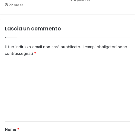
22 ore fa
Lascia un commento
Il tuo indirizzo email non sarà pubblicato.
I campi obbligatori sono
contrassegnati
*
C
o
m
m
e
n
t
o
Nome
*