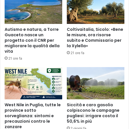
Autismo e natura, a Torre
Coltivaitalia, Sicolo: «Bene
Guaceto nasce un
le misure, ora risorse
progetto con il CNR per
subito e Commissario per
migliorare la qualità della
la Xylella»
vita
21 ore fa
21 ore fa
West Nile in Puglia, tutte le
Siccità e caro gasolio
province sotto
colpiscono le campagne
sorveglianza: sintomi e
pugliesi: irrigare costa il
precauzioni contro le
50,6% in più
zanzare
2 giorni fa