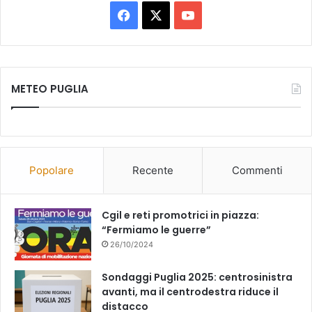
Facebook
X
You
Tube
METEO PUGLIA
Popolare
Recente
Commenti
Cgil e reti promotrici in piazza:
“Fermiamo le guerre”
26/10/2024
Sondaggi Puglia 2025: centrosinistra
avanti, ma il centrodestra riduce il
distacco