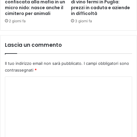
confiscata alla mafia in un
di vino fermi in Puglia:
micro nido: nasce anche il
prezzi in caduta e aziende
cimitero per animali
in difficoltà
2 giorni fa
3 giorni fa
Lascia un commento
Il tuo indirizzo email non sarà pubblicato.
I campi obbligatori sono
contrassegnati
*
C
o
m
m
e
n
t