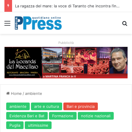
Siccità e caro gasolio colpiscono le campagne pugliesi: irrigare costa il 50,6% in più
Menu
C
Pubblicità
Home
/
ambiente
ambiente
arte e cultura
Bari e provincia
Evidenza Bari e Bat
Formazione
notizie nazionali
Puglia
ultimissime