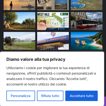
Diamo valore alla tua privacy
Tags
Utilizziamo i cookie per migliorare la tua esperienza di
navigazione, offrirti pubblicità o contenuti personalizzati e
arresto
bari
Brindisi
carabinieri
cronaca
analizzare il nostro traffico. Cliccando “Accetta tutti”,
acconsenti al nostro utilizzo dei cookie.
evidenza
Foggia
Lecce
Martina Franca
news
News Puglia
notizie
polizia di stato
puglia
Personalizza
Rifiuta tutto
Accettare tutto
Regione Puglia
taranto
Ultime notizie Puglia
Facebook
X
WhatsApp
Telegram
Viber