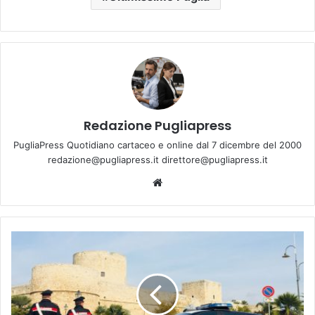
Redazione Pugliapress
PugliaPress Quotidiano cartaceo e online dal 7 dicembre del 2000
redazione@pugliapress.it direttore@pugliapress.it
Website
Blitz
Mari
e
Monti:
latitante
del