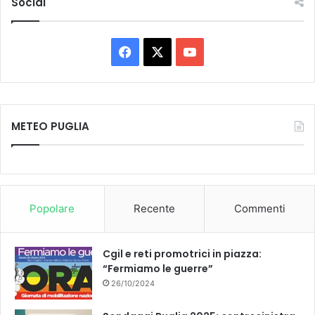
Social
Facebook
X
You
Tube
METEO PUGLIA
Popolare
Recente
Commenti
Cgil e reti promotrici in piazza:
“Fermiamo le guerre”
26/10/2024