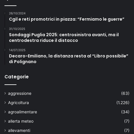
26/10/2024
Cgil e reti promotrici in piazza: “Fermiamo le guerre”
31/10/2025
Sondaggi Puglia 2025: centrosinistra avanti, ma il
centrodestra riduce il distacco
14/07/2025
Decaro-Emiliano, la distanza resta al “Libro possibile”
di Polignano
Categorie
aggressione
(63)
Agricoltura
(1.226)
agroalimentare
(34)
allerta meteo
(7)
allevamenti
(7)