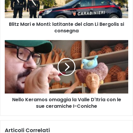
clan
Li
Bergolis
Blitz Mari e Monti: latitante del clan Li Bergolis si
si
consegna
consegna
Nello
Keramos
omaggia
la
Valle
D'Itria
con
le
sue
Nello Keramos omaggia la Valle D'Itria con le
ceramiche
I-
sue ceramiche I-Coniche
Coniche
Articoli Correlati