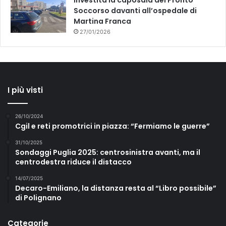
Investita la caposala del Pronto
Soccorso davanti all’ospedale di
Martina Franca
27/01/2026
I più visti
26/10/2024
Cgil e reti promotrici in piazza: “Fermiamo le guerre”
31/10/2025
Sondaggi Puglia 2025: centrosinistra avanti, ma il
centrodestra riduce il distacco
14/07/2025
Decaro-Emiliano, la distanza resta al “Libro possibile”
di Polignano
Categorie