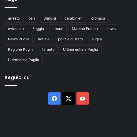
arresto
bari
Brindisi
carabinieri
cronaca
evidenza
Foggia
Lecce
Martina Franca
news
News Puglia
notizie
polizia di stato
puglia
Regione Puglia
taranto
Ultime notizie Puglia
Ultimissime Puglia
Seguici su
Facebook
X
You
Tube