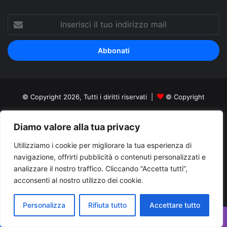
Inserisci
il
tuo
indirizzo
mail
© Copyright 2026, Tutti i diritti riservati |
© Copyright
Pugliapress - Quotidiano online editore associazione giornalisti
Diamo valore alla tua privacy
riuniti registrato presso il tribunale di Taranto al n. 569/2000 del
Utilizziamo i cookie per migliorare la tua esperienza di
24/10/2000. Direttore responsabile Antonio Rubino
navigazione, offrirti pubblicità o contenuti personalizzati e
Cerco/Vendo
Offerte di lavoro Puglia
Archivio
Contatti
analizzare il nostro traffico. Cliccando “Accetta tutti”,
Cookies Policy
Privacy Policy
Info pubblicità elettorale
acconsenti al nostro utilizzo dei cookie.
Facebook
X
You
Personalizza
Rifiuta tutto
Accettare tutto
Tube
Facebook
X
WhatsApp
Telegram
Viber