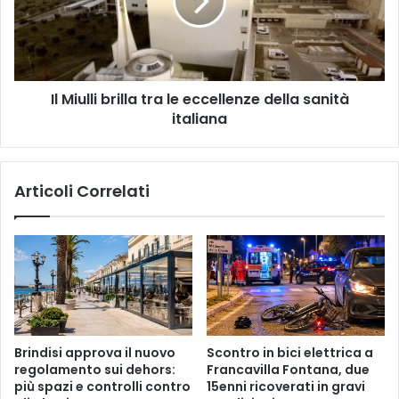
le
eccellenze
della
sanità
italiana
Il Miulli brilla tra le eccellenze della sanità
italiana
Articoli Correlati
Brindisi approva il nuovo
Scontro in bici elettrica a
regolamento sui dehors:
Francavilla Fontana, due
più spazi e controlli contro
15enni ricoverati in gravi