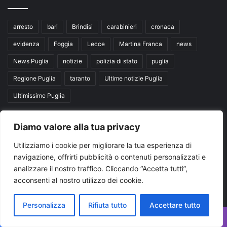
arresto
bari
Brindisi
carabinieri
cronaca
evidenza
Foggia
Lecce
Martina Franca
news
News Puglia
notizie
polizia di stato
puglia
Regione Puglia
taranto
Ultime notizie Puglia
Ultimissime Puglia
Seguici su
Diamo valore alla tua privacy
Utilizziamo i cookie per migliorare la tua esperienza di
navigazione, offrirti pubblicità o contenuti personalizzati e
Facebook
X
You
analizzare il nostro traffico. Cliccando “Accetta tutti”,
Tube
acconsenti al nostro utilizzo dei cookie.
Personalizza
Rifiuta tutto
Accettare tutto
Facebook
X
WhatsApp
Telegram
Viber