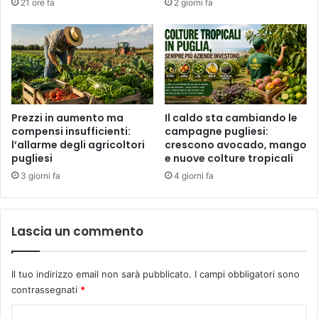
21 ore fa
2 giorni fa
Prezzi in aumento ma
Il caldo sta cambiando le
compensi insufficienti:
campagne pugliesi:
l’allarme degli agricoltori
crescono avocado, mango
pugliesi
e nuove colture tropicali
3 giorni fa
4 giorni fa
Lascia un commento
Il tuo indirizzo email non sarà pubblicato.
I campi obbligatori sono
contrassegnati
*
C