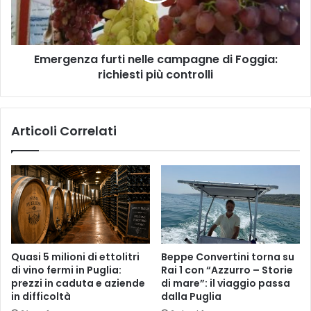
richiesti
più
controlli
Emergenza furti nelle campagne di Foggia:
richiesti più controlli
Articoli Correlati
Quasi 5 milioni di ettolitri
Beppe Convertini torna su
di vino fermi in Puglia:
Rai 1 con “Azzurro – Storie
prezzi in caduta e aziende
di mare”: il viaggio passa
in difficoltà
dalla Puglia