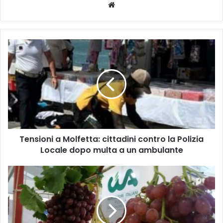
Website
Tensioni
a
Molfetta:
cittadini
contro
la
Polizia
Locale
dopo
Tensioni a Molfetta: cittadini contro la Polizia
multa
a
Locale dopo multa a un ambulante
un
ambulante
Emergenza
furti
nelle
campagne
di
Foggia: