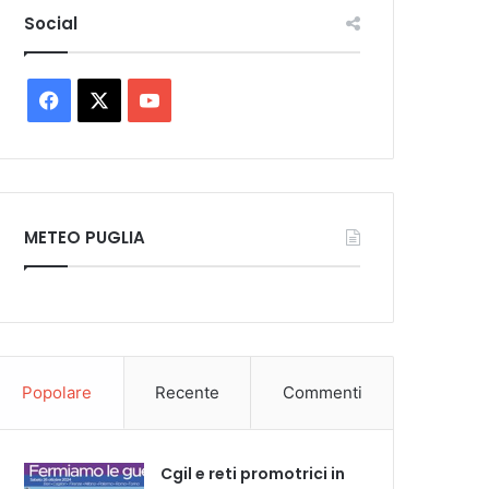
Social
Facebook
X
You
Tube
METEO PUGLIA
Popolare
Recente
Commenti
Cgil e reti promotrici in