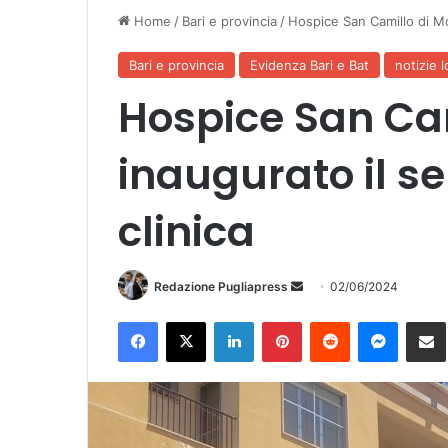
Home
/
Bari e provincia
/
Hospice San Camillo di Mon
Bari e provincia
Evidenza Bari e Bat
notizie l
Hospice San Cam
inaugurato il se
clinica
Invia
Redazione Pugliapress
02/06/2024
un'email
Facebook
X
LinkedIn
Pinterest
Reddit
Messen
Co