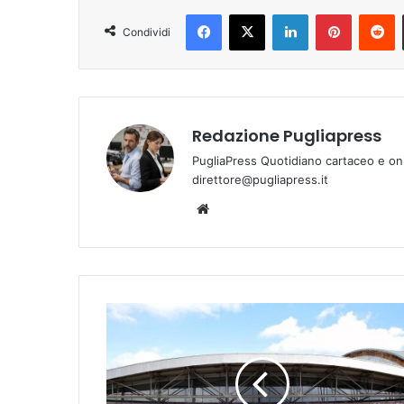
Facebook
X
LinkedIn
Pinterest
R
Condividi
Redazione Pugliapress
PugliaPress Quotidiano cartaceo e on
direttore@pugliapress.it
Website
Bari:
l'ospedale
in
Fiera
ridimensionato,