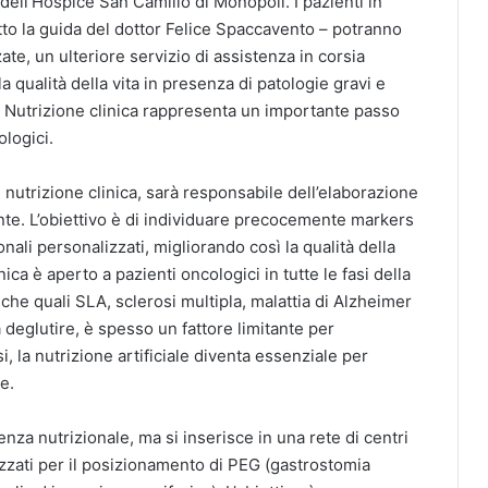
 dell’Hospice San Camillo di Monopoli. I pazienti in
sotto la guida del dottor Felice Spaccavento – potranno
te, un ulteriore servizio di assistenza in corsia
 qualità della vita in presenza di patologie gravi e
i Nutrizione clinica rappresenta un importante passo
ologici.
nutrizione clinica, sarà responsabile dell’elaborazione
ente. L’obiettivo è di individuare precocemente markers
nali personalizzati, migliorando così la qualità della
nica è aperto a pazienti oncologici in tutte le fasi della
giche quali SLA, sclerosi multipla, malattia di Alzheimer
à a deglutire, è spesso un fattore limitante per
i, la nutrizione artificiale diventa essenziale per
e.
nza nutrizionale, ma si inserisce in una rete di centri
izzati per il posizionamento di PEG (gastrostomia