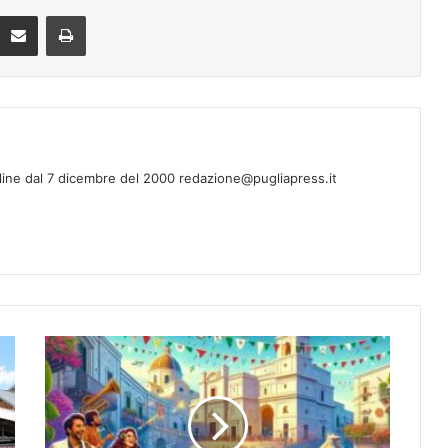
eddit
Condividi via mail
Stampa
line dal 7 dicembre del 2000 redazione@pugliapress.it
Festa
della
Repubblica
in
Puglia: