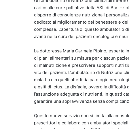
Un ambulatorio di Nutrizione clinica all’interno
carico alle cure palliative della ASL di Bari – 
disporre di consulenze nutrizionali personalizza
dedicato al miglioramento del benessere e della
complesse. L’apertura di questo ambulatorio d
avanti nella cura dei pazienti oncologici e neur
La dottoressa Maria Carmela Pipino, esperta in 
di piani alimentari su misura per ciascun pazi
di malnutrizione e prescrivere supporti nutrizio
vita dei pazienti. L’ambulatorio di Nutrizione cli
malattia e a quelli affetti da patologie neurolo
e esiti di ictus. La disfagia, ovvero la difficolt
l’assunzione adeguata di nutrienti. In questi cas
garantire una sopravvivenza senza complicanz
Questo nuovo servizio non si limita alla consule
prescrittori e collabora con ambulatori special