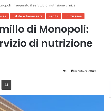
opoli: inaugurato il servizio di nutrizione clinica
ocali
Salute e benessere
sanità
ultimissime
illo di Monopoli:
rvizio di nutrizione
0
minuto di lettura
ger
ndividi via mail
Stampa