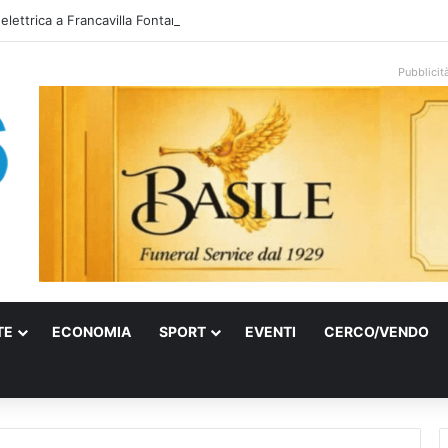
 elettrica a Francavilla Fontana, due 15enni ricoverati in gravi condizioni
Pubblicit
TE
ECONOMIA
SPORT
EVENTI
CERCO/VENDO