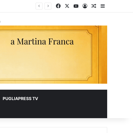
Facebook
X
You Tube
Accedi
Un articolo a ca
Barra lateral
à
PUGLIAPRESS TV