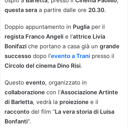
ospiti a
Barletta
, presso il
Cinema Paolillo
,
questa sera
a partire dalle ore
20.30
.
Doppio appuntamento in
Puglia
per il
regista Franco Angeli
e l’
attrice Livia
Bonifazi
che portano a casa già un
grande
successo
dopo l’
evento a Trani
presso il
Circolo del cinema Dino Risi
.
Questo
evento
, organizzato in
collaborazione
con l’
Associazione Artinte
di Barletta
, vedrà la
proiezione
e il
racconto
del film “
La vera storia di Luisa
Bonfanti
“.