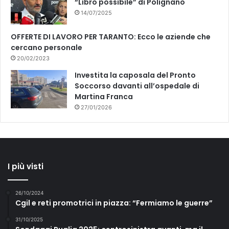
“Libro possibile” di Polignano
14/07/2025
OFFERTE DI LAVORO PER TARANTO: Ecco le aziende che
cercano personale
20/02/2023
Investita la caposala del Pronto
Soccorso davanti all’ospedale di
Martina Franca
27/01/2026
I più visti
26/10/2024
Cgil e reti promotrici in piazza: “Fermiamo le guerre”
31/10/2025