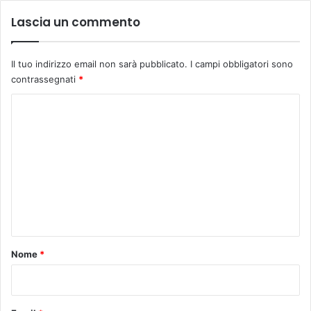
Lascia un commento
Il tuo indirizzo email non sarà pubblicato.
I campi obbligatori sono
contrassegnati
*
C
o
m
m
e
n
t
o
Nome
*
*