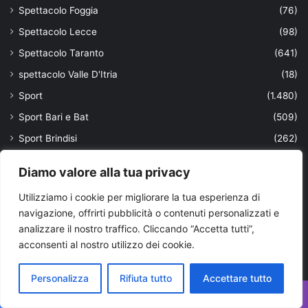
Spettacolo Foggia
(76)
Spettacolo Lecce
(98)
Spettacolo Taranto
(641)
spettacolo Valle D'Itria
(18)
Sport
(1.480)
Sport Bari e Bat
(509)
Sport Brindisi
(262)
Sport Foggia
(150)
Diamo valore alla tua privacy
Sport Lecce
(294)
Utilizziamo i cookie per migliorare la tua esperienza di
Sport Taranto
(1.691)
navigazione, offrirti pubblicità o contenuti personalizzati e
Storie
(18)
analizzare il nostro traffico. Cliccando “Accetta tutti”,
acconsenti al nostro utilizzo dei cookie.
Satira
(1)
studenti
(15)
Personalizza
Rifiuta tutto
Accettare tutto
sviluppo
(6)
Facebook
X
WhatsApp
Telegram
Viber