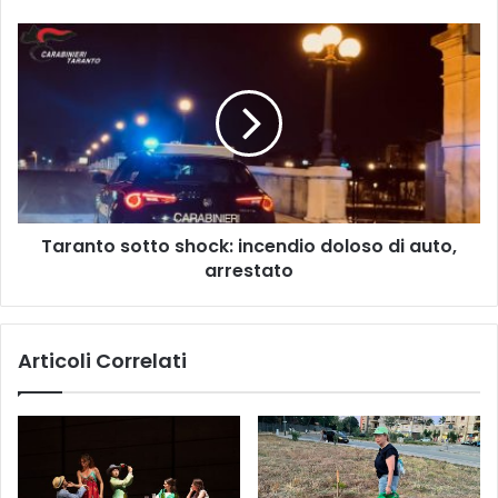
frana
avvenuta
Taranto
in
sotto
una
shock:
galleria
incendio
in
doloso
Irpinia
di
auto,
arrestato
Taranto sotto shock: incendio doloso di auto,
arrestato
Articoli Correlati