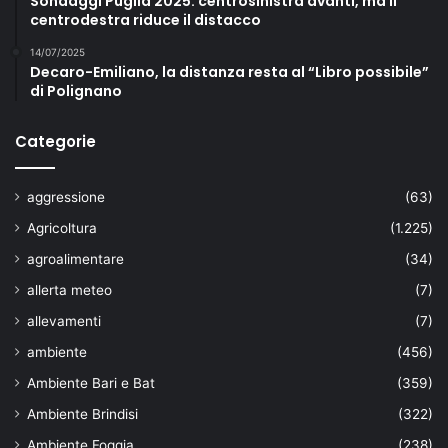
Sondaggi Puglia 2025: centrosinistra avanti, ma il
centrodestra riduce il distacco
14/07/2025
Decaro-Emiliano, la distanza resta al “Libro possibile”
di Polignano
Categorie
aggressione
(63)
Agricoltura
(1.225)
agroalimentare
(34)
allerta meteo
(7)
allevamenti
(7)
ambiente
(456)
Ambiente Bari e Bat
(359)
Ambiente Brindisi
(322)
Ambiente Foggia
(238)