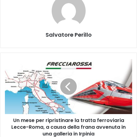
Salvatore Perillo
Un
mese
per
ripristinare
la
tratta
ferroviaria
Lecce-
Roma,
Un mese per ripristinare la tratta ferroviaria
a
causa
Lecce-Roma, a causa della frana avvenuta in
della
una galleria in Irpinia