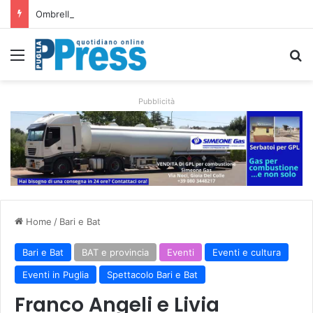
Ombrelloni lasciati sulle spiagge libere, controlli a Vieste e Peschici: liberati oltre 5mila metri quadrati
Menu
C
Pubblicità
Home
/
Bari e Bat
Bari e Bat
BAT e provincia
Eventi
Eventi e cultura
Eventi in Puglia
Spettacolo Bari e Bat
Franco Angeli e Livia