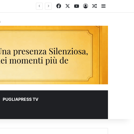
Facebook
X
You Tube
Accedi
Un articolo a c
Barra lateral
à
PUGLIAPRESS TV