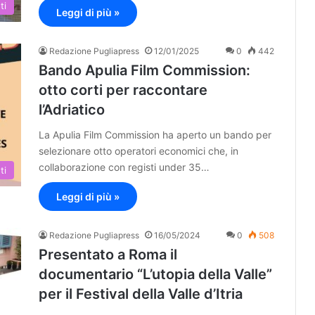
ti
Leggi di più »
Redazione Pugliapress
12/01/2025
0
442
Bando Apulia Film Commission:
otto corti per raccontare
l’Adriatico
La Apulia Film Commission ha aperto un bando per
selezionare otto operatori economici che, in
collaborazione con registi under 35…
ti
Leggi di più »
Redazione Pugliapress
16/05/2024
0
508
Presentato a Roma il
documentario “L’utopia della Valle”
per il Festival della Valle d’Itria