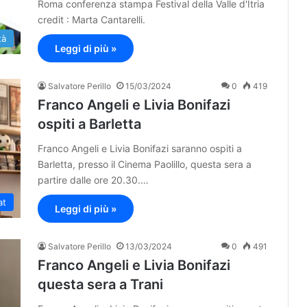
Roma conferenza stampa Festival della Valle d'Itria
credit : Marta Cantarelli.
tà
Leggi di più »
Salvatore Perillo
15/03/2024
0
419
Franco Angeli e Livia Bonifazi
ospiti a Barletta
Franco Angeli e Livia Bonifazi saranno ospiti a
Barletta, presso il Cinema Paolillo, questa sera a
partire dalle ore 20.30.…
at
Leggi di più »
Salvatore Perillo
13/03/2024
0
491
Franco Angeli e Livia Bonifazi
questa sera a Trani