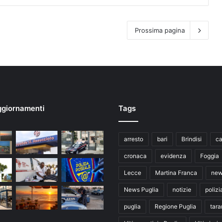
Prossima pagina
ggiornamenti
Tags
arresto
bari
Brindisi
ca
cronaca
evidenza
Foggia
Lecce
Martina Franca
ne
News Puglia
notizie
polizi
puglia
Regione Puglia
tara