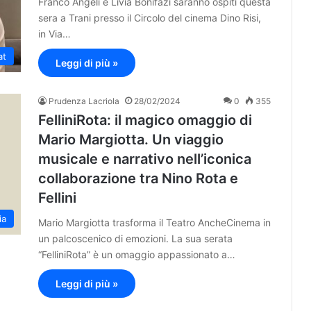
Franco Angeli e Livia Bonifazi saranno ospiti questa
sera a Trani presso il Circolo del cinema Dino Risi,
in Via…
at
Leggi di più »
Prudenza Lacriola
28/02/2024
0
355
FelliniRota: il magico omaggio di
Mario Margiotta. Un viaggio
musicale e narrativo nell’iconica
collaborazione tra Nino Rota e
Fellini
ia
Mario Margiotta trasforma il Teatro AncheCinema in
un palcoscenico di emozioni. La sua serata
“FelliniRota” è un omaggio appassionato a…
Leggi di più »