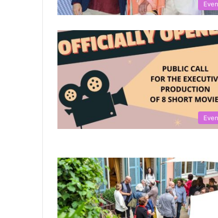
Even
Even