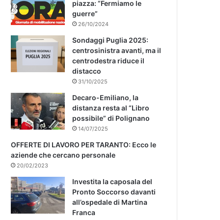
piazza: “Fermiamo le
guerre”
26/10/2024
Sondaggi Puglia 2025:
centrosinistra avanti, ma il
centrodestra riduce il
distacco
31/10/2025
Decaro-Emiliano, la
distanza resta al “Libro
possibile” di Polignano
14/07/2025
OFFERTE DI LAVORO PER TARANTO: Ecco le
aziende che cercano personale
20/02/2023
Investita la caposala del
Pronto Soccorso davanti
all’ospedale di Martina
Franca