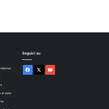
Seguici su
rabinieri
Facebook
X
You
Tube
ws
a di stato
nto