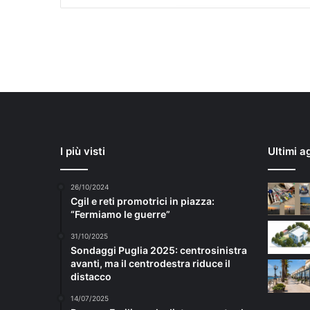
I più visti
Ultimi a
26/10/2024
Cgil e reti promotrici in piazza:
“Fermiamo le guerre”
31/10/2025
Sondaggi Puglia 2025: centrosinistra
avanti, ma il centrodestra riduce il
distacco
14/07/2025