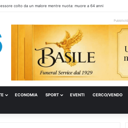
della Polizia nelle zone della movida: tre arresti e 18 denunce
Pubblicit
TE
ECONOMIA
SPORT
EVENTI
CERCO/VENDO