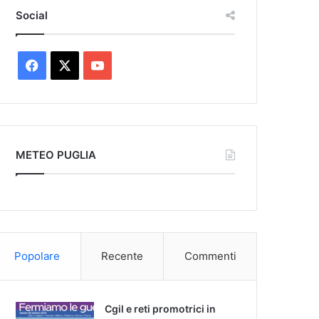
Social
F
X
Y
a
o
c
u
e
T
METEO PUGLIA
b
u
o
b
o
e
Popolare
Recente
Commenti
k
Cgil e reti promotrici in