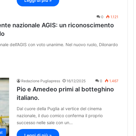
Leggi di più »
0
1.121
dente nazionale AGIS: un riconoscimento
lo
onale dell’AGIS con voto unanime. Nel nuovo ruolo, Dilonardo
Redazione Pugliapress
16/12/2025
0
1.467
Pio e Amedeo primi al botteghino
italiano.
Dal cuore della Puglia al vertice del cinema
nazionale, il duo comico conferma il proprio
successo nelle sale con un…
at
Leggi di più »