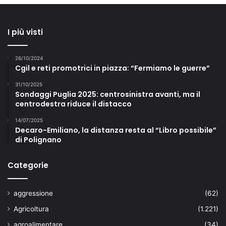
I più visti
26/10/2024
Cgil e reti promotrici in piazza: “Fermiamo le guerre”
31/10/2025
Sondaggi Puglia 2025: centrosinistra avanti, ma il
centrodestra riduce il distacco
14/07/2025
Decaro-Emiliano, la distanza resta al “Libro possibile”
di Polignano
Categorie
aggressione
(62)
Agricoltura
(1.221)
agroalimentare
(34)