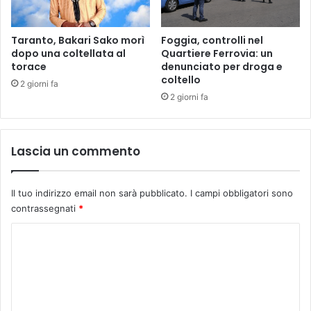
Taranto, Bakari Sako morì
Foggia, controlli nel
dopo una coltellata al
Quartiere Ferrovia: un
torace
denunciato per droga e
coltello
2 giorni fa
2 giorni fa
Lascia un commento
Il tuo indirizzo email non sarà pubblicato.
I campi obbligatori sono
contrassegnati
*
C
o
m
m