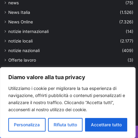
news
(75)
News Italia
(1.526)
News Online
(7.326)
notizie internazionali
(14)
notizie locali
(2.177)
notizie nazionali
(409)
Offerte lavoro
(3)
Oroscopo
(6)
Diamo valore alla tua privacy
Personaggi
(144)
Utilizziamo i cookie per migliorare la tua esperienza di
Politica
(1.413)
navigazione, offrirti pubblicità o contenuti personalizzati e
Politica bari e bat
(302)
analizzare il nostro traffico. Cliccando “Accetta tutti”,
Politica Brindisi
(202)
acconsenti al nostro utilizzo dei cookie.
politica europea
(2)
Personalizza
Rifiuta tutto
Accettare tutto
Politica Foggia
(149)
politica internazionale
(1)
Facebook
X
WhatsApp
Telegram
Viber