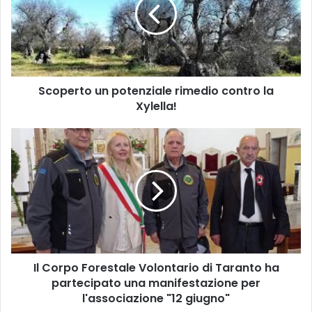
rimedio
contro
la
Xylella!
Scoperto un potenziale rimedio contro la
Xylella!
Il
Corpo
Forestale
Volontario
di
Taranto
ha
partecipato
una
Il Corpo Forestale Volontario di Taranto ha
manifestazione
per
partecipato una manifestazione per
l'associazione
l'associazione "12 giugno"
"12