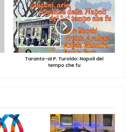
T
a
r
a
n
t
o
-
a
Taranto-al P. Turoldo: Napoli del
l
tempo che fu
P
.
T
u
r
o
l
d
o
:
N