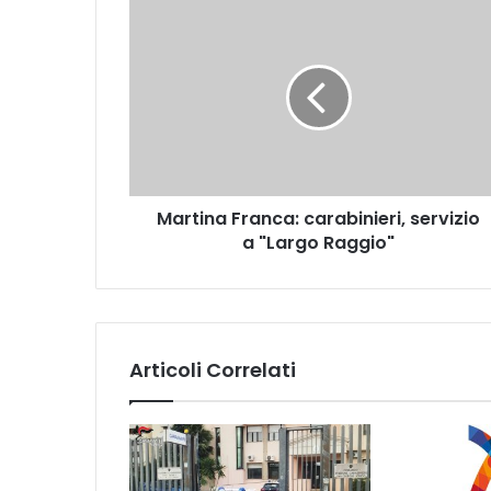
M
a
r
t
i
n
a
F
r
Martina Franca: carabinieri, servizio
a
a "Largo Raggio"
n
c
a
:
c
a
Articoli Correlati
r
a
b
i
n