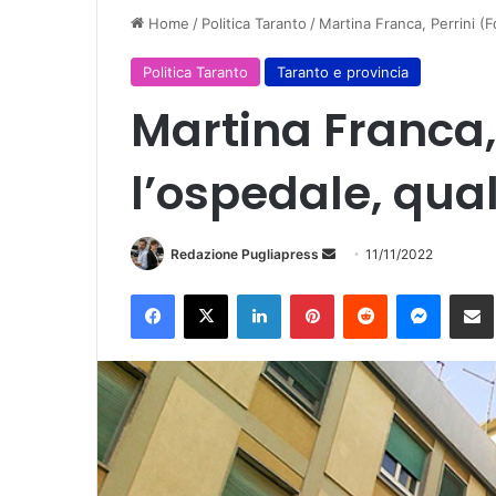
Home
/
Politica Taranto
/
Martina Franca, Perrini (F
Politica Taranto
Taranto e provincia
Martina Franca, 
l’ospedale, qua
Redazione Pugliapress
I
11/11/2022
n
Facebook
X
LinkedIn
Pinterest
Reddit
Messenger
Condividi vi
v
i
a
u
n
'
e
m