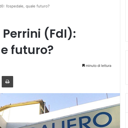
dI): l’ospedale, quale futuro?
Perrini (FdI):
le futuro?
minuto di lettura
a mail
Stampa