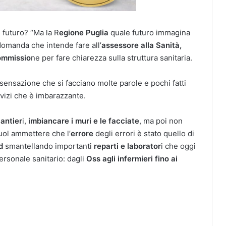
 futuro? “Ma la R
egione Puglia
quale futuro immagina
domanda che intende fare all’
assessore alla Sanità,
ommissio
ne per fare chiarezza sulla struttura sanitaria.
ta sensazione che si facciano molte parole e pochi fatti
vizi che è imbarazzante.
antier
i,
imbiancare i muri e le facciate
, ma poi non
uol ammettere che l’
errore
degli errori è stato quello di
d
smantellando importanti
reparti e laborator
i che oggi
ersonale sanitario: dagli
Oss agli infermieri fino ai