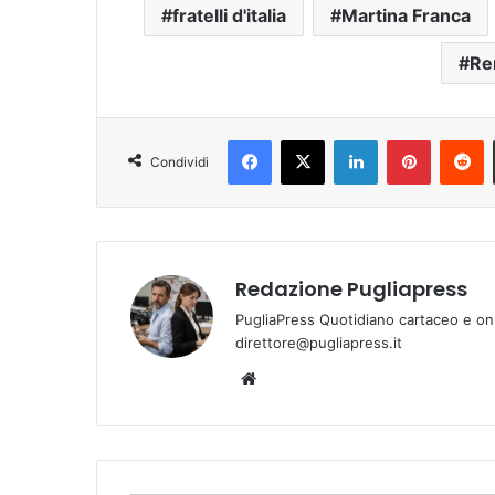
fratelli d'italia
Martina Franca
Re
Facebook
X
LinkedIn
Pinterest
Reddit
Condividi
Redazione Pugliapress
PugliaPress Quotidiano cartaceo e on
direttore@pugliapress.it
We
bsi
te