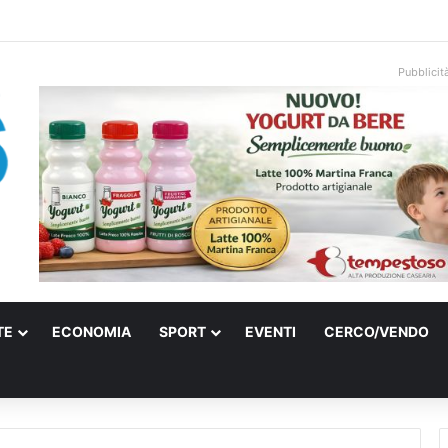
ati sulle spiagge libere, controlli a Vieste e Peschici: liberati oltre 5mila
Pubblicit
TE
ECONOMIA
SPORT
EVENTI
CERCO/VENDO