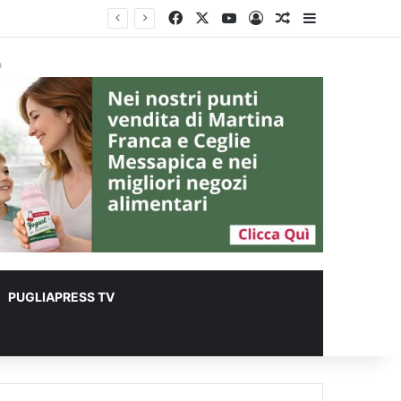
Facebook
X
You Tube
Accedi
Un articolo a c
Barra lateral
 metri quadrati
à
PUGLIAPRESS TV