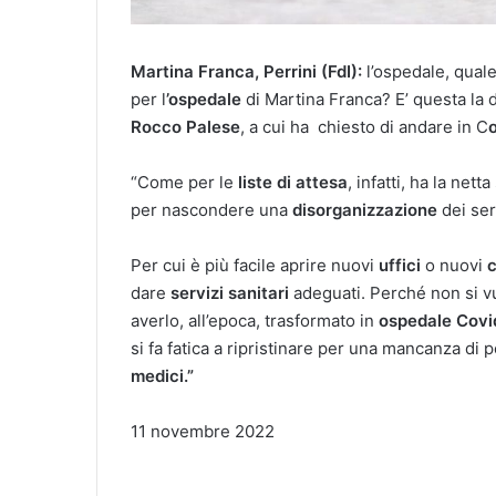
Martina Franca, Perrini (FdI):
l’ospedale, quale
per l
’ospedale
di Martina Franca? E’ questa la 
Rocco Palese
, a cui ha chiesto di andare in C
“Come per le
liste di attesa
, infatti, ha la net
per nascondere una
disorganizzazione
dei ser
Per cui è più facile aprire nuovi
uffici
o nuovi
c
dare
servizi sanitari
adeguati. Perché non si v
averlo, all’epoca, trasformato in
ospedale Covi
si fa fatica a ripristinare per una mancanza di p
medici.”
11 novembre 2022