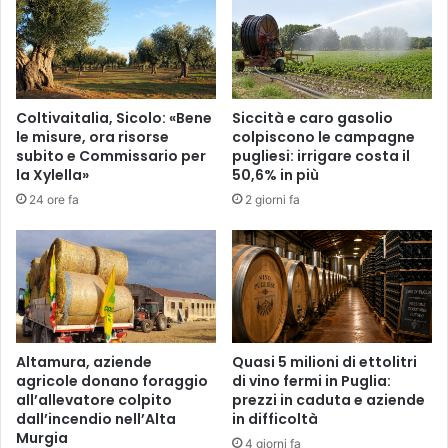
n
e
a
l
s
l
i
a
a
m
l
Coltivaitalia, Sicolo: «Bene
Siccità e caro gasolio
o
l
le misure, ora risorse
colpiscono le campagne
t
o
subito e Commissario per
pugliesi: irrigare costa il
o
n
la Xylella»
50,6% in più
d
t
24 ore fa
2 giorni fa
o
a
p
n
o
a
l
d
'
a
i
c
m
a
p
s
Altamura, aziende
Quasi 5 milioni di ettolitri
a
a
agricole donano foraggio
di vino fermi in Puglia:
t
all’allevatore colpito
prezzi in caduta e aziende
,
dall’incendio nell’Alta
in difficoltà
t
r
Murgia
o
i
4 giorni fa