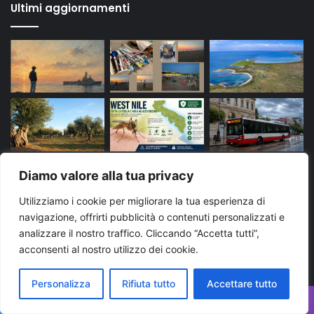
Ultimi aggiornamenti
Diamo valore alla tua privacy
Utilizziamo i cookie per migliorare la tua esperienza di
navigazione, offrirti pubblicità o contenuti personalizzati e
analizzare il nostro traffico. Cliccando “Accetta tutti”,
Tags
acconsenti al nostro utilizzo dei cookie.
Personalizza
Rifiuta tutto
Accettare tutto
arresto
bari
Brindisi
carabinieri
cronaca
evidenza
Foggia
Lecce
Martina Franca
news