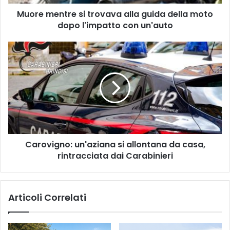
t
Muore mentre si trovava alla guida della moto
r
dopo l'impatto con un'auto
e
s
i
C
t
a
r
r
o
o
v
v
a
i
v
g
a
n
a
o
l
Carovigno: un'aziana si allontana da casa,
:
l
rintracciata dai Carabinieri
u
a
n
g
'
u
a
Articoli Correlati
i
z
d
i
a
a
d