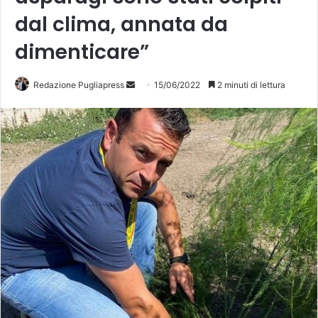
dal clima, annata da
dimenticare”
Redazione Pugliapress
I
15/06/2022
2 minuti di lettura
n
v
i
a
u
n
'
e
m
a
i
l