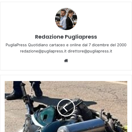
Redazione Pugliapress
PugliaPress Quotidiano cartaceo e online dal 7 dicembre del 2000
redazione@pugliapress.it direttore@pugliapress.it
We
bsi
te
M
u
o
r
e
m
e
n