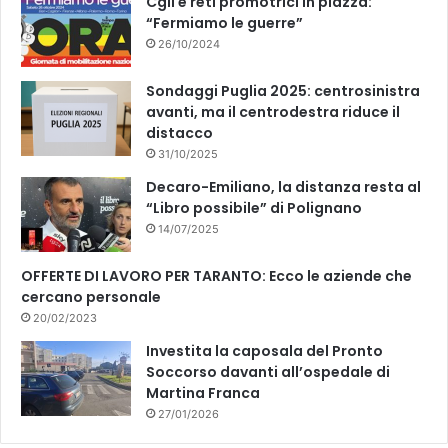
Cgil e reti promotrici in piazza:
e
“Fermiamo le guerre”
r
26/10/2024
i
Sondaggi Puglia 2025: centrosinistra
avanti, ma il centrodestra riduce il
distacco
31/10/2025
Decaro-Emiliano, la distanza resta al
“Libro possibile” di Polignano
14/07/2025
OFFERTE DI LAVORO PER TARANTO: Ecco le aziende che
cercano personale
20/02/2023
Investita la caposala del Pronto
Soccorso davanti all’ospedale di
Martina Franca
27/01/2026