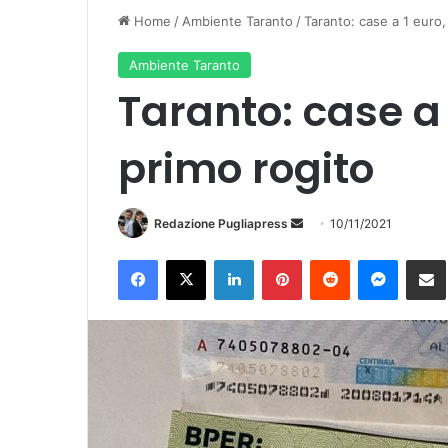
Home
/
Ambiente Taranto
/
Taranto: case a 1 euro, 
Ambiente Taranto
Taranto: case a 1
primo rogito
Redazione Pugliapress
I
10/11/2021
n
Facebook
X
LinkedIn
Pinterest
Reddit
Messenger
Condividi vi
v
i
a
u
n
'
e
m