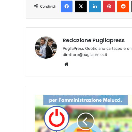
Facebook
X
LinkedIn
Pinterest
Reddit
Condividi
Redazione Pugliapress
PugliaPress Quotidiano cartaceo e on
direttore@pugliapress.it
We
bsi
te
T
a
r
a
n
t