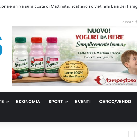
ati sulle spiagge libere, controlli a Vieste e Peschici: liberati oltre 5mila
Pubblicit
TE
ECONOMIA
SPORT
EVENTI
CERCO/VENDO