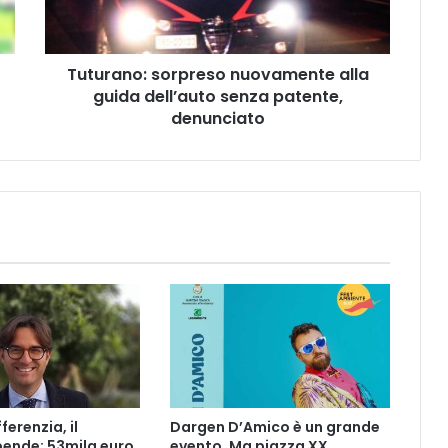
n
o
:
Tuturano: sorpreso nuovamente alla
s
guida dell’auto senza patente,
o
r
denunciato
p
r
e
s
o
n
u
o
v
a
m
e
n
t
ferenzia, il
Dargen D’Amico è un grande
e
ende: 53mila euro
evento. Ma piazza XX