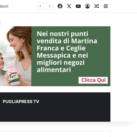
Facebook
X
You Tube
Accedi
Un articolo a c
Barra lateral
 metri quadrati
à
PUGLIAPRESS TV