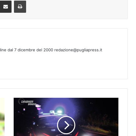
Condividi via mail
Stampa
line dal 7 dicembre del 2000 redazione@pugliapress.it
T
u
t
u
r
a