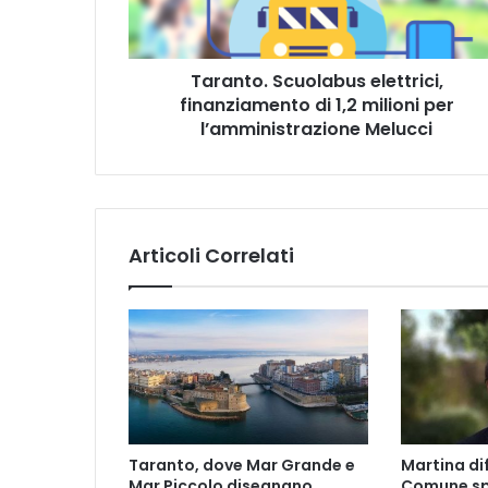
o
.
S
Taranto. Scuolabus elettrici,
c
finanziamento di 1,2 milioni per
u
o
l’amministrazione Melucci
l
a
b
u
s
Articoli Correlati
e
l
e
t
t
r
i
c
i
Taranto, dove Mar Grande e
Martina dif
,
Mar Piccolo disegnano
Comune sp