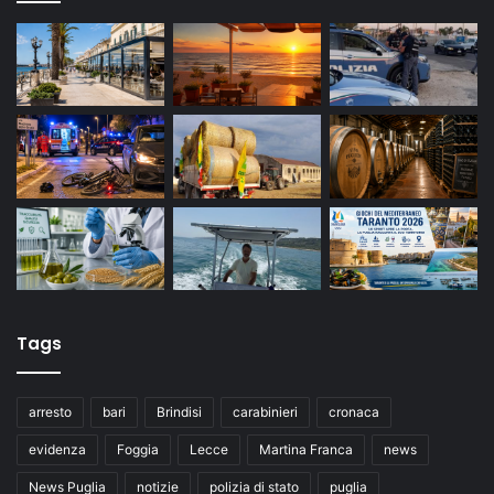
Tags
arresto
bari
Brindisi
carabinieri
cronaca
evidenza
Foggia
Lecce
Martina Franca
news
News Puglia
notizie
polizia di stato
puglia