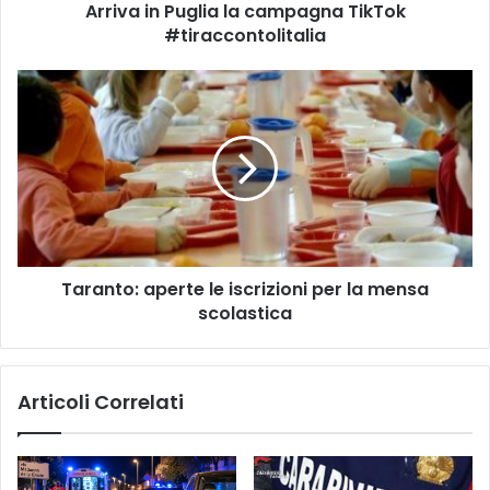
Arriva in Puglia la campagna TikTok
u
#tiraccontolitalia
g
l
i
T
a
a
l
r
a
a
c
n
a
t
m
o
p
:
a
a
g
Taranto: aperte le iscrizioni per la mensa
p
n
scolastica
e
a
r
T
t
i
e
Articoli Correlati
k
l
T
e
o
i
k
s