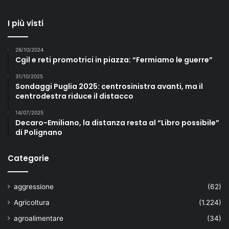
I più visti
26/10/2024
Cgil e reti promotrici in piazza: “Fermiamo le guerre”
31/10/2025
Sondaggi Puglia 2025: centrosinistra avanti, ma il
centrodestra riduce il distacco
14/07/2025
Decaro-Emiliano, la distanza resta al “Libro possibile”
di Polignano
Categorie
aggressione
(62)
Agricoltura
(1.224)
agroalimentare
(34)