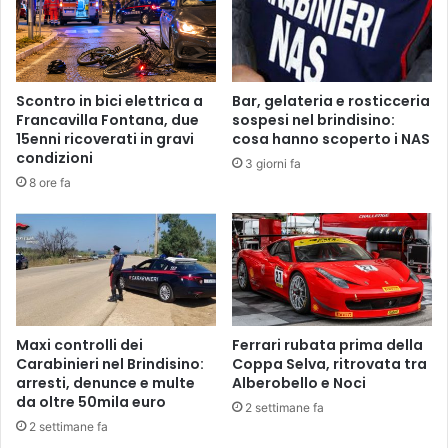
#
c
t
r
i
i
r
z
a
i
Scontro in bici elettrica a
Bar, gelateria e rosticceria
c
o
Francavilla Fontana, due
sospesi nel brindisino:
c
n
15enni ricoverati in gravi
cosa hanno scoperto i NAS
o
i
condizioni
3 giorni fa
n
p
8 ore fa
t
e
o
r
l
l
i
a
t
m
a
e
l
n
i
s
Maxi controlli dei
Ferrari rubata prima della
a
a
Carabinieri nel Brindisino:
Coppa Selva, ritrovata tra
arresti, denunce e multe
Alberobello e Noci
s
da oltre 50mila euro
c
2 settimane fa
o
2 settimane fa
l