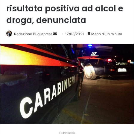
risultata positiva ad alcol e
droga, denunciata
Redazione Pugliapress
I
17/08/2021
Meno di un minuto
n
v
i
a
u
n
'
e
m
a
i
l
Pubblicità