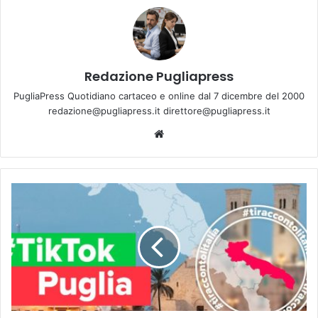
Redazione Pugliapress
PugliaPress Quotidiano cartaceo e online dal 7 dicembre del 2000
redazione@pugliapress.it direttore@pugliapress.it
We
bsi
te
A
r
r
i
v
a
i
n
P