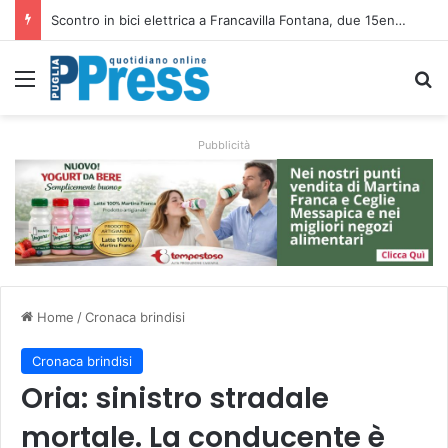
Altamura, aziende agricole donano foraggio all’allevatore colpito dall’incendio nell’Alta Murgia
Menu
C
Pubblicità
Home
/
Cronaca brindisi
Cronaca brindisi
Oria: sinistro stradale
mortale. La conducente è