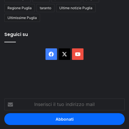
Regione Puglia
taranto
Ultime notizie Puglia
Ultimissime Puglia
Seguici su
Facebook
X
You
Tube
Inserisci
il
tuo
indirizzo
mail