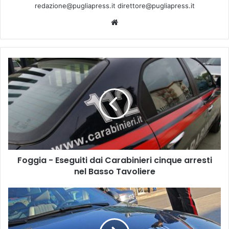
redazione@pugliapress.it direttore@pugliapress.it
We
bsi
te
F
o
g
g
i
a
-
E
s
Foggia - Eseguiti dai Carabinieri cinque arresti
e
nel Basso Tavoliere
g
u
i
B
t
a
i
r
d
i