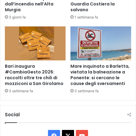
r
r
dall’incendio nell’Alta
Guardia Costiera la
e
r
Murgia
salvano
s
e
3 giorni fa
1 settimana fa
t
s
i
t
n
a
e
t
l
o
B
u
a
n
s
3
Bari inaugura
Mare inquinato a Barletta,
s
#CambiaGesto 2026:
vietata la balneazione a
7
raccolti oltre tre chili di
Ponente: si cercano le
o
e
mozziconi a San Girolamo
cause degli sversamenti
T
n
a
n
3 settimane fa
3 settimane fa
v
e
o
p
l
r
Social
i
e
e
g
r
i
e
F
X
Y
u