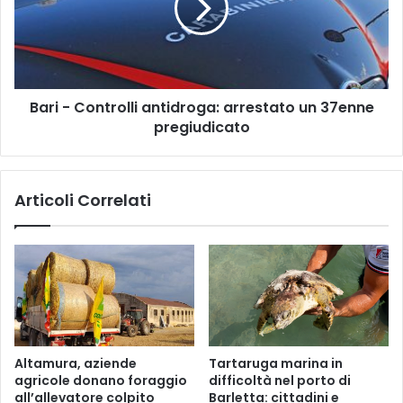
a
-
i
C
C
o
a
n
r
t
a
Bari - Controlli antidroga: arrestato un 37enne
r
b
pregiudicato
o
i
l
n
l
i
i
Articoli Correlati
e
a
r
n
i
t
c
i
i
d
n
r
q
o
u
g
e
a
Altamura, aziende
Tartaruga marina in
a
:
agricole donano foraggio
difficoltà nel porto di
r
a
all’allevatore colpito
Barletta: cittadini e