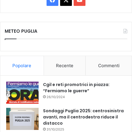
d
a
o
i
c
c
u
a
METEO PUGLIA
t
e
T
o
b
u
o
b
Popolare
Recente
Commenti
o
e
k
Cgil e reti promotrici in piazza:
“Fermiamo le guerre”
26/10/2024
Sondaggi Puglia 2025: centrosinistra
avanti, ma il centrodestra riduce il
distacco
31/10/2025