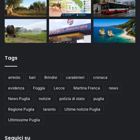
Tags
arresto
bari
Brindisi
carabinieri
cronaca
evidenza
Foggia
Lecce
Martina Franca
news
News Puglia
notizie
polizia di stato
puglia
Regione Puglia
taranto
Ultime notizie Puglia
Ultimissime Puglia
Seguici su