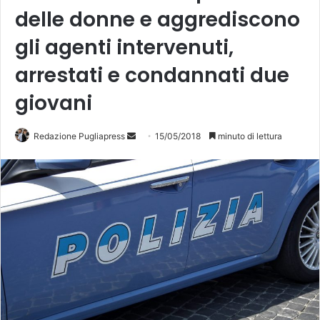
delle donne e aggrediscono
gli agenti intervenuti,
arrestati e condannati due
giovani
Redazione Pugliapress
I
15/05/2018
minuto di lettura
n
v
i
a
u
n
'
e
m
a