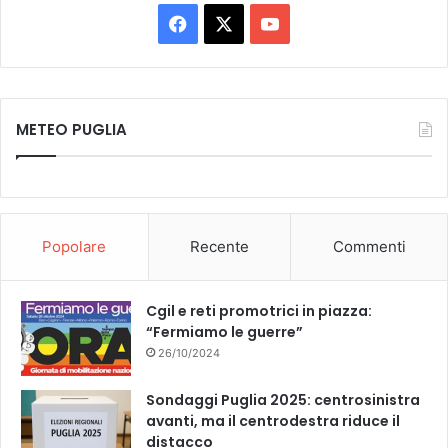
4
L
F
X
Y
a
a
n
a
o
n
n
d
i
c
u
e
a
l
METEO PUGLIA
r
e
T
l
s
a
a
b
u
v
i
o
b
v
Popolare
Recente
Commenti
a
o
e
.
R
k
Cgil e reti promotrici in piazza:
i
“Fermiamo le guerre”
p
26/10/2024
a
r
Sondaggi Puglia 2025: centrosinistra
t
avanti, ma il centrodestra riduce il
o
distacco
n