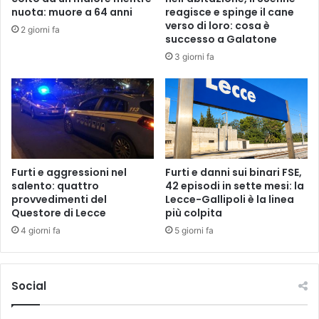
a
u
nuota: muore a 64 anni
reagisce e spinge il cane
z
i
verso di loro: cosa è
2 giorni fa
i
c
successo a Galatone
o
i
3 giorni fa
n
d
e
i
d
o
e
?
l
P
S
a
i
l
n
m
Furti e aggressioni nel
Furti e danni sui binari FSE,
d
salento: quattro
42 episodi in sette mesi: la
i
provvedimenti del
Lecce-Gallipoli è la linea
a
n
Questore di Lecce
più colpita
c
a
o
m
4 giorni fa
5 giorni fa
F
o
r
r
a
ì
Social
n
a
c
1
o