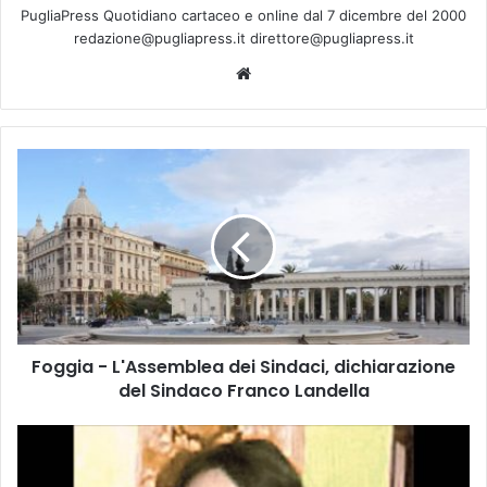
PugliaPress Quotidiano cartaceo e online dal 7 dicembre del 2000
redazione@pugliapress.it direttore@pugliapress.it
We
bsi
te
F
o
g
g
i
a
-
L
'
Foggia - L'Assemblea dei Sindaci, dichiarazione
A
del Sindaco Franco Landella
s
s
e
B
m
a
b
r