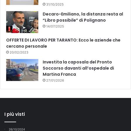
o
31/10/2025
l
Decaro-Emiliano, la distanza resta al
e
“Libro possibile” di Polignano
i
14/07/2025
n
d
OFFERTE DI LAVORO PER TARANTO: Ecco le aziende che
a
cercano personale
g
20/02/2023
i
n
Investita la caposala del Pronto
i
Soccorso davanti all’ospedale di
Martina Franca
27/01/2026
I più visti
26/10/2024