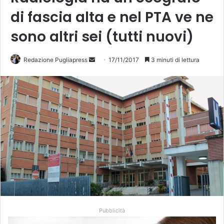
di fascia alta e nel PTA ve ne
sono altri sei (tutti nuovi)
Redazione Pugliapress
I
17/11/2017
3 minuti di lettura
n
v
i
a
u
n
'
e
m
a
i
l
Pubblicità