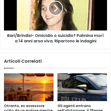
l
i
e
/
a
B
d
r
e
i
i
n
S
Bari/Brindisi- Omicidio o suicidio? Palmina morì
d
i
a 14 anni arsa viva. Ripartono le indagini
i
n
s
d
i
a
-
Articoli Correlati
c
O
i
m
,
i
d
c
i
i
c
d
h
i
i
o
a
o
Otranto, ex assessore
Gli agenti entrano
r
s
colto da un malore mentre
nell’abitazione, il 35enne