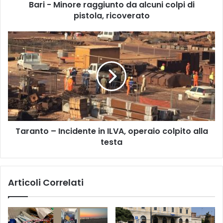
Bari - Minore raggiunto da alcuni colpi di
r
pistola, ricoverato
e
r
a
T
g
a
g
r
i
a
u
n
n
t
t
o
o
–
d
I
a
Taranto – Incidente in ILVA, operaio colpito alla
n
a
testa
c
l
i
c
d
u
e
Articoli Correlati
n
n
i
t
c
e
o
i