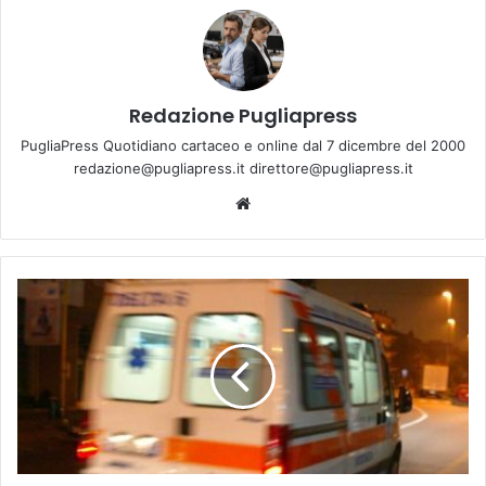
Redazione Pugliapress
PugliaPress Quotidiano cartaceo e online dal 7 dicembre del 2000
redazione@pugliapress.it direttore@pugliapress.it
We
bsi
te
B
a
r
i
-
M
i
n
o