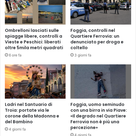
l
n
p
I
i
L
d
V
i
A
Ombrelloni lasciati sulle
Foggia, controlli nel
p
,
spiagge libere, controlli a
Quartiere Ferrovia: un
i
o
Vieste e Peschici: liberati
denunciato per droga e
s
p
oltre 5mila metri quadrati
coltello
t
e
6 ore fa
3 giorni fa
o
r
l
a
a
i
,
o
r
c
i
o
c
l
o
p
Ladri nel Santuario di
Foggia, uomo seminudo
v
i
Troia: portate via le
con una birra in via Piave:
e
corone della Madonna e
«Il degrado nel Quartiere
t
del Bambino
Ferrovia non è più una
r
o
percezione»
a
a
4 giorni fa
t
l
4 giorni fa