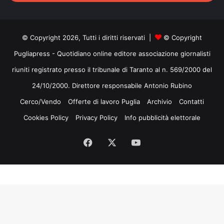
mail
© Copyright 2026, Tutti i diritti riservati |
© Copyright
Pugliapress - Quotidiano online editore associazione giornalisti
riuniti registrato presso il tribunale di Taranto al n. 569/2000 del
24/10/2000. Direttore responsabile Antonio Rubino
Cerco/Vendo
Offerte di lavoro Puglia
Archivio
Contatti
Cookies Policy
Privacy Policy
Info pubblicità elettorale
Facebook
X
You
Tube