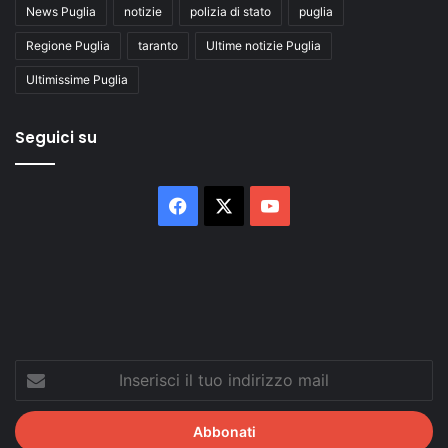
News Puglia
notizie
polizia di stato
puglia
Regione Puglia
taranto
Ultime notizie Puglia
Ultimissime Puglia
Seguici su
Facebook
X
You
Tube
Inserisci
il
tuo
indirizzo