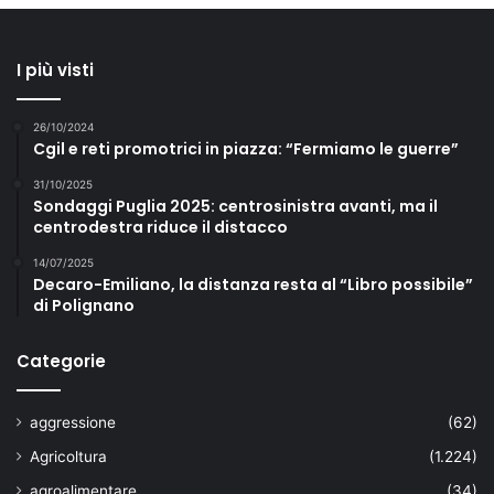
I più visti
26/10/2024
Cgil e reti promotrici in piazza: “Fermiamo le guerre”
31/10/2025
Sondaggi Puglia 2025: centrosinistra avanti, ma il
centrodestra riduce il distacco
14/07/2025
Decaro-Emiliano, la distanza resta al “Libro possibile”
di Polignano
Categorie
aggressione
(62)
Agricoltura
(1.224)
agroalimentare
(34)