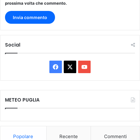
prossima volta che commento.
i
c
a
b
i
l
Social
i
"
F
X
Y
a
o
c
u
METEO PUGLIA
e
T
b
u
o
b
Popolare
Recente
Commenti