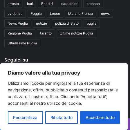
arresto
bari
Brindisi
carabinieri
cronaca
evidenza
Foggia
Lecce
Martina Franca
news
News Puglia
notizie
polizia di stato
puglia
Regione Puglia
taranto
Ultime notizie Puglia
Ultimissime Puglia
Seguici su
Diamo valore alla tua privacy
Facebook
X
You
Utilizziamo i cookie per migliorare la tua esperienza di
navigazione, offrirti pubblicità o contenuti personalizzati e
Tube
analizzare il nostro traffico. Cliccando “Accetta tutti”,
acconsenti al nostro utilizzo dei cookie.
Personalizza
Rifiuta tutto
Accettare tutto
Inserisci