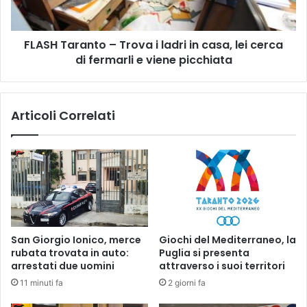
a
L
r
e
a
m
FLASH Taranto – Trova i ladri in casa, lei cerca
n
m
di fermarli e viene picchiata
t
a
o
"
–
C
T
Articoli Correlati
i
r
ò
o
c
v
h
a
e
i
g
l
o
a
v
d
e
r
San Giorgio Ionico, merce
Giochi del Mediterraneo, la
r
i
rubata trovata in auto:
Puglia si presenta
n
i
arrestati due uomini
attraverso i suoi territori
a
n
11 minuti fa
2 giorni fa
T
c
a
a