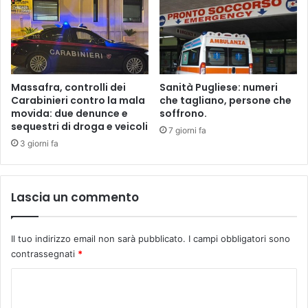
r
s
a
a
n
,
t
l
o
e
è
i
Massafra, controlli dei
Sanità Pugliese: numeri
u
c
Carabinieri contro la mala
che tagliano, persone che
n
e
movida: due denunce e
soffrono.
g
sequestri di droga e veicoli
r
7 giorni fa
u
c
3 giorni fa
a
a
z
d
z
i
Lascia un commento
a
f
b
e
u
r
Il tuo indirizzo email non sarà pubblicato.
I campi obbligatori sono
g
m
contrassegnati
*
l
a
i
r
C
o
l
d
o
i