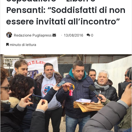
Pensanti: “Soddisfatti di non
essere invitati all’incontro”
Redazione Pugliapress
I
13/08/2016
0
n
minuto di lettura
v
i
a
u
n
'
e
m
a
i
l