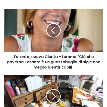
te
T
a
r
a
n
t
o
,
n
Taranto, nuova Giunta - Lemma "Ciò che
u
governa Taranto è un guazzabuglio di sigle non
o
v
meglio identificabili"
a
G
F
i
L
u
A
n
S
t
H
a
T
-