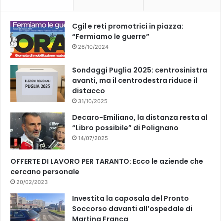
o
e
k
Cgil e reti promotrici in piazza:
“Fermiamo le guerre”
26/10/2024
Sondaggi Puglia 2025: centrosinistra
avanti, ma il centrodestra riduce il
distacco
31/10/2025
Decaro-Emiliano, la distanza resta al
“Libro possibile” di Polignano
14/07/2025
OFFERTE DI LAVORO PER TARANTO: Ecco le aziende che
cercano personale
20/02/2023
Investita la caposala del Pronto
Soccorso davanti all’ospedale di
Martina Franca