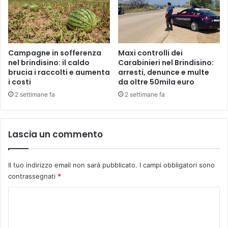
v
u
i
a
s
r
t
t
o
i
Campagne in sofferenza
Maxi controlli dei
.
e
nel brindisino: il caldo
Carabinieri nel Brindisino:
L
brucia i raccolti e aumenta
arresti, denunce e multe
r
i costi
da oltre 50mila euro
o
e
s
T
2 settimane fa
2 settimane fa
t
a
u
m
d
b
Lascia un commento
i
u
o
r
d
i
Il tuo indirizzo email non sarà pubblicato.
I campi obbligatori sono
e
i
contrassegnati
*
l
l
C
p
C
n
a
r
o
s
s
m