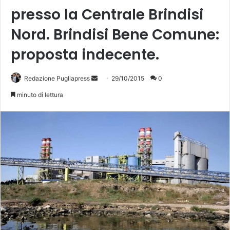
presso la Centrale Brindisi
Nord. Brindisi Bene Comune:
proposta indecente.
Redazione Pugliapress
I
29/10/2015
0
n
minuto di lettura
v
i
a
u
n
'
e
m
a
i
l