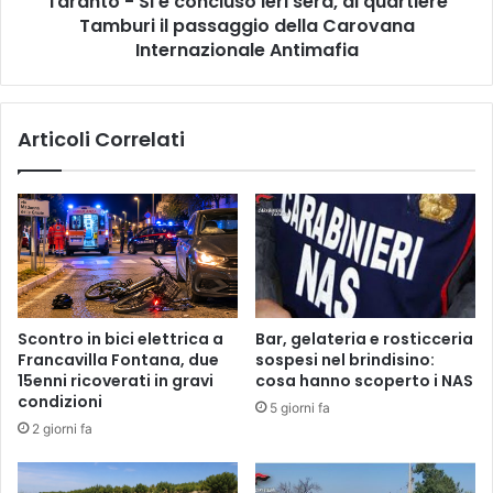
Taranto - Si è concluso ieri sera, al quartiere
i
i
Tamburi il passaggio della Carovana
è
c
c
Internazionale Antimafia
c
o
o
n
l
c
Articoli Correlati
o
l
è
u
p
s
i
o
ù
i
d
e
o
r
l
i
c
s
Scontro in bici elettrica a
Bar, gelateria e rosticceria
e
e
Francavilla Fontana, due
sospesi nel brindisino:
d
r
15enni ricoverati in gravi
cosa hanno scoperto i NAS
e
a
condizioni
5 giorni fa
l
,
2 giorni fa
p
a
r
l
e
q