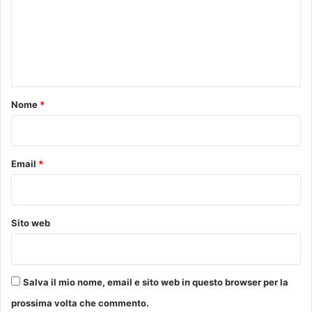
a
m
g
g
e
i
n
o
d
t
e
o
Nome
*
l
*
l
a
C
Email
*
a
r
o
v
Sito web
a
n
a
I
Salva il mio nome, email e sito web in questo browser per la
n
t
prossima volta che commento.