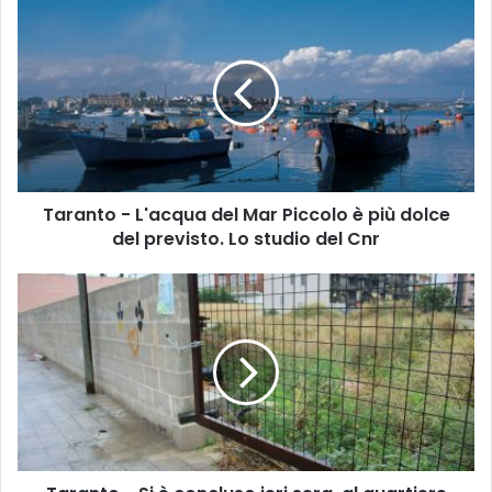
T
a
r
a
n
t
o
-
L
Taranto - L'acqua del Mar Piccolo è più dolce
'
del previsto. Lo studio del Cnr
a
c
q
T
u
a
a
r
d
a
e
n
l
t
M
o
a
-
r
S
P