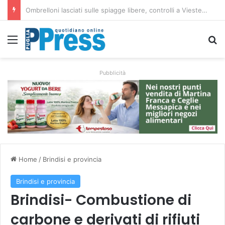
Taranto, operaio ferito nell’area Afo2 dell’ex Ilva: ricoverato in codice rosso
Menu
C
Pubblicità
Home
/
Brindisi e provincia
Brindisi e provincia
Brindisi- Combustione di
carbone e derivati di rifiuti