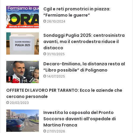
k
Cgil e reti promotrici in piazza:
“Fermiamo le guerre”
26/10/2024
Sondaggi Puglia 2025: centrosinistra
avanti, ma il centrodestra riduce il
distacco
31/10/2025
Decaro-Emiliano, la distanza resta al
“Libro possibile” di Polignano
14/07/2025
OFFERTE DI LAVORO PER TARANTO: Ecco le aziende che
cercano personale
20/02/2023
Investita la caposala del Pronto
Soccorso davanti all’ospedale di
Martina Franca
27/01/2026