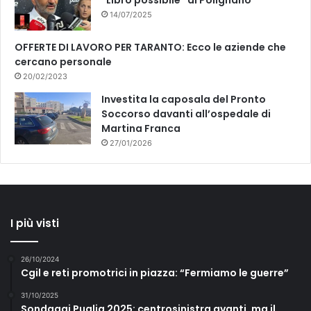
“Libro possibile” di Polignano
14/07/2025
OFFERTE DI LAVORO PER TARANTO: Ecco le aziende che
cercano personale
20/02/2023
Investita la caposala del Pronto
Soccorso davanti all’ospedale di
Martina Franca
27/01/2026
I più visti
26/10/2024
Cgil e reti promotrici in piazza: “Fermiamo le guerre”
31/10/2025
Sondaggi Puglia 2025: centrosinistra avanti, ma il