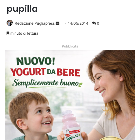
pupilla
Redazione Pugliapress
I
14/05/2014
0
n
minuto di lettura
v
i
Pubblicità
a
u
n
'
e
m
a
i
l