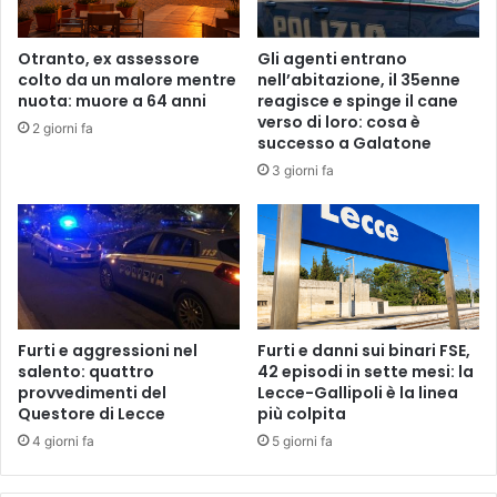
,
t
Otranto, ex assessore
Gli agenti entrano
o
colto da un malore mentre
nell’abitazione, il 35enne
c
nuota: muore a 64 anni
reagisce e spinge il cane
c
verso di loro: cosa è
2 giorni fa
a
successo a Galatone
t
3 giorni fa
a
e
…
.
f
u
g
Furti e aggressioni nel
Furti e danni sui binari FSE,
a
salento: quattro
42 episodi in sette mesi: la
!
provvedimenti del
Lecce-Gallipoli è la linea
Questore di Lecce
più colpita
4 giorni fa
5 giorni fa