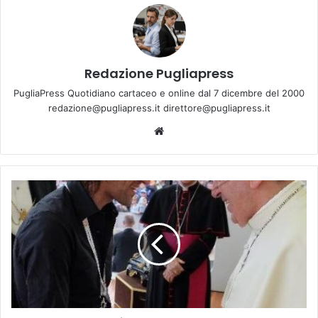
Redazione Pugliapress
PugliaPress Quotidiano cartaceo e online dal 7 dicembre del 2000
redazione@pugliapress.it direttore@pugliapress.it
We
bsi
te
U
n
t
a
r
a
n
t
i