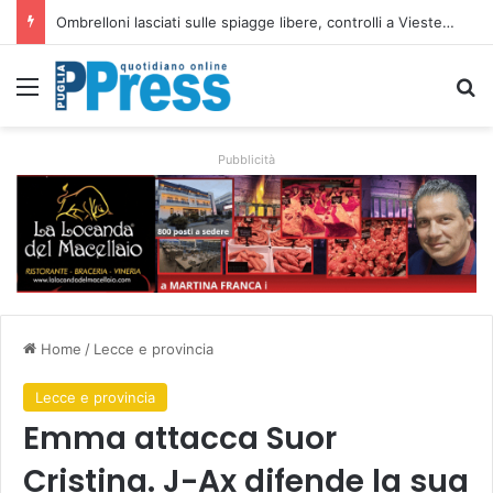
Taranto, operaio ferito nell’area Afo2 dell’ex Ilva: ricoverato in codice rosso
Menu
C
Pubblicità
Home
/
Lecce e provincia
Lecce e provincia
Emma attacca Suor
Cristina. J-Ax difende la sua