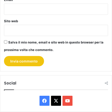
Sito web
Salva il mio nome, email e sito web in questo browser per la
prossima volta che commento.
Social
F
X
Y
a
o