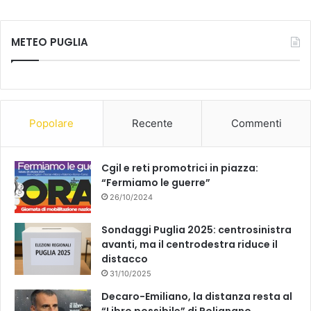
c
u
METEO PUGLIA
e
T
b
u
o
b
Popolare
Recente
Commenti
o
e
k
Cgil e reti promotrici in piazza:
“Fermiamo le guerre”
26/10/2024
Sondaggi Puglia 2025: centrosinistra
avanti, ma il centrodestra riduce il
distacco
31/10/2025
Decaro-Emiliano, la distanza resta al