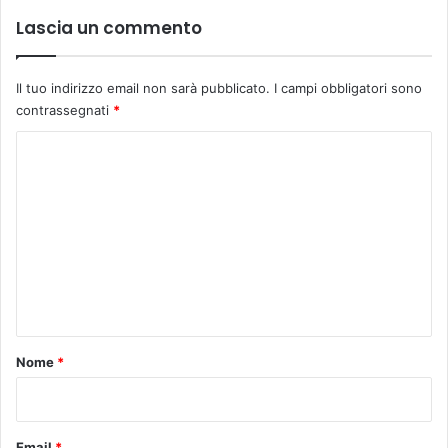
Lascia un commento
Il tuo indirizzo email non sarà pubblicato.
I campi obbligatori sono
contrassegnati
*
C
o
m
m
e
n
t
o
Nome
*
*
Email
*