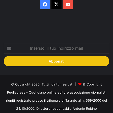
Facebook
X
You
Tube
Inserisci
il
tuo
indirizzo
mail
© Copyright 2026, Tutti i diritti riservati |
© Copyright
Pugliapress - Quotidiano online editore associazione giornalisti
riuniti registrato presso il tribunale di Taranto al n. 569/2000 del
24/10/2000. Direttore responsabile Antonio Rubino