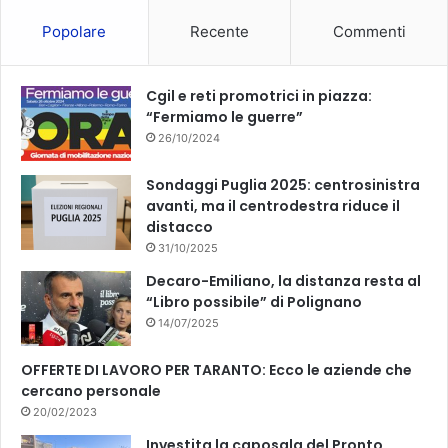
o
b
Popolare
Recente
Commenti
o
e
k
Cgil e reti promotrici in piazza:
“Fermiamo le guerre”
26/10/2024
Sondaggi Puglia 2025: centrosinistra
avanti, ma il centrodestra riduce il
distacco
31/10/2025
Decaro-Emiliano, la distanza resta al
“Libro possibile” di Polignano
14/07/2025
OFFERTE DI LAVORO PER TARANTO: Ecco le aziende che
cercano personale
20/02/2023
Investita la caposala del Pronto