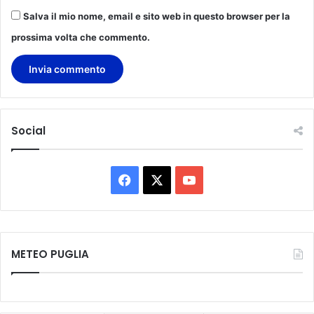
f
Salva il mio nome, email e sito web in questo browser per la
i
c
prossima volta che commento.
a
t
i
"
Social
F
X
Y
a
o
c
u
METEO PUGLIA
e
T
b
u