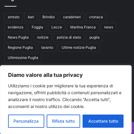
arresto
bari
Brindisi
carabinieri
cronaca
evidenza
Foggia
Lecce
Martina Franca
news
News Puglia
notizie
polizia di stato
puglia
Regione Puglia
taranto
Ultime notizie Puglia
Ultimissime Puglia
Seguici su
Diamo valore alla tua privacy
Utilizziamo i cookie per migliorare la tua esperienza di
navigazione, offrirti pubblicità o contenuti personalizzati e
Facebook
X
You
analizzare il nostro traffico. Cliccando “Accetta tutti”,
acconsenti al nostro utilizzo dei cookie.
Tube
Personalizza
Rifiuta tutto
Accettare tutto