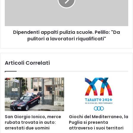
a
n
B
d
a
e
r
n
i
t
Dipendenti appalti pulizia scuole. Pelillo: "Da
i
pulitori a lavoratori riqualificati"
a
p
p
a
Articoli Correlati
l
t
i
p
u
l
i
z
i
San Giorgio Ionico, merce
Giochi del Mediterraneo, la
a
rubata trovata in auto:
Puglia si presenta
s
arrestati due uomini
attraverso i suoi territori
c