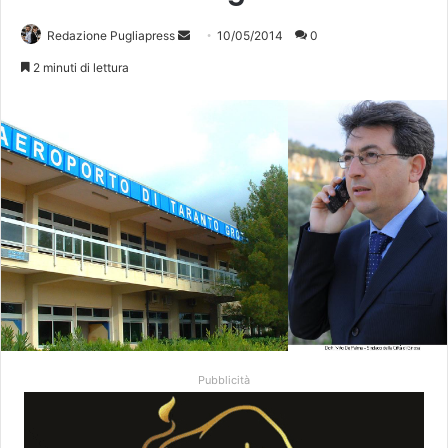
Redazione Pugliapress
I
10/05/2014
0
n
2 minuti di lettura
v
i
a
u
n
'
e
m
a
i
l
Pubblicità