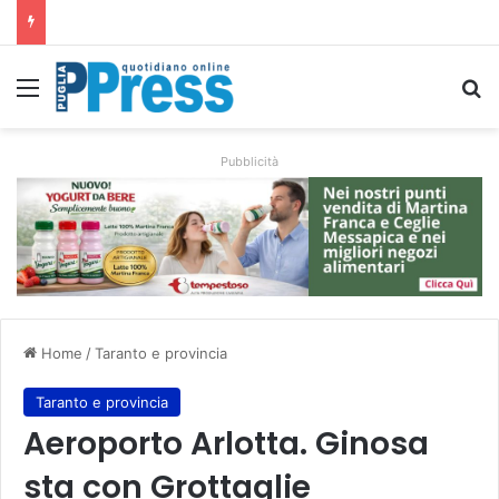
Ombrelloni lasciati sulle spiagge libere, controlli a Vieste e Peschici: liberati oltre 5mila metri quadrati
Menu
C
Pubblicità
Home
/
Taranto e provincia
Taranto e provincia
Aeroporto Arlotta. Ginosa
sta con Grottaglie