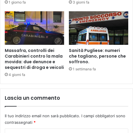
1 giorno fa
3 giorni fa
u
o
l
e
.
P
e
l
Massafra, controlli dei
Sanità Pugliese: numeri
i
Carabinieri contro la mala
che tagliano, persone che
l
movida: due denunce e
soffrono.
sequestri di droga e veicoli
l
1 settimana fa
o
4 giorni fa
:
"
D
Lascia un commento
a
p
u
Il tuo indirizzo email non sarà pubblicato.
I campi obbligatori sono
l
contrassegnati
*
i
t