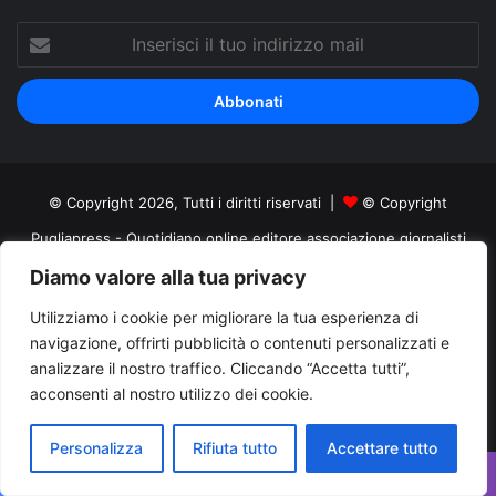
Inserisci
il
tuo
indirizzo
mail
© Copyright 2026, Tutti i diritti riservati |
© Copyright
Pugliapress - Quotidiano online editore associazione giornalisti
riuniti registrato presso il tribunale di Taranto al n. 569/2000 del
Diamo valore alla tua privacy
24/10/2000. Direttore responsabile Antonio Rubino
Utilizziamo i cookie per migliorare la tua esperienza di
navigazione, offrirti pubblicità o contenuti personalizzati e
Cerco/Vendo
Offerte di lavoro Puglia
Archivio
Contatti
analizzare il nostro traffico. Cliccando “Accetta tutti”,
Cookies Policy
Privacy Policy
Info pubblicità elettorale
acconsenti al nostro utilizzo dei cookie.
Facebook
X
You
Personalizza
Rifiuta tutto
Accettare tutto
Tube