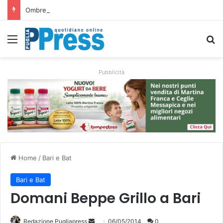
Ombrelloni lasciati sulle spiagge libere, controlli a Vieste e Peschici: liberati oltre 5mila metri quadrati
Menu
C
Pubblicità
Home
/
Bari e Bat
Bari e Bat
Domani Beppe Grillo a Bari
Redazione Pugliapress
I
06/05/2014
0