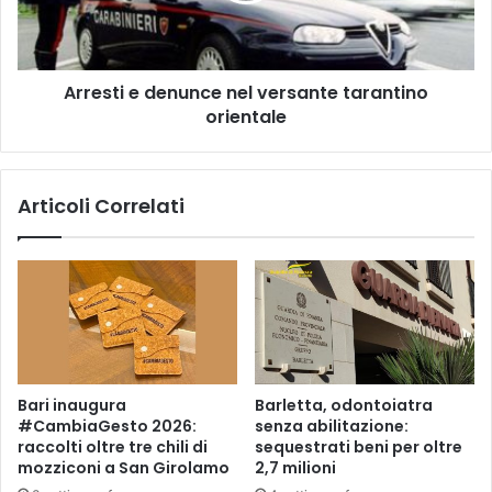
o
i
n
e
h
d
a
Arresti e denunce nel versante tarantino
e
b
orientale
n
i
u
s
n
o
c
Articoli Correlati
g
e
n
n
o
e
d
l
e
v
l
e
l
r
'
s
o
a
Bari inaugura
Barletta, odontoiatra
p
n
#CambiaGesto 2026:
senza abilitazione:
p
t
raccolti oltre tre chili di
sequestrati beni per oltre
o
e
mozziconi a San Girolamo
2,7 milioni
r
t