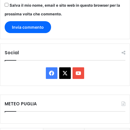
Salva il mio nome, email e sito web in questo browser per la
prossima volta che commento.
Social
F
X
Y
a
o
c
u
METEO PUGLIA
e
T
b
u