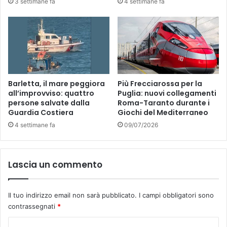
3 settimane fa
4 settimane fa
t
a
u
r
n
a
i
n
s
t
m
i
o
n
d
o
Barletta, il mare peggiora
Più Frecciarossa per la
i
o
all’improvviso: quattro
Puglia: nuovi collegamenti
S
persone salvate dalla
Roma-Taranto durante i
r
Guardia Costiera
Giochi del Mediterraneo
a
i
l
e
4 settimane fa
09/07/2026
v
n
i
t
n
a
Lascia un commento
i
l
"
e
Il tuo indirizzo email non sarà pubblicato.
I campi obbligatori sono
contrassegnati
*
C