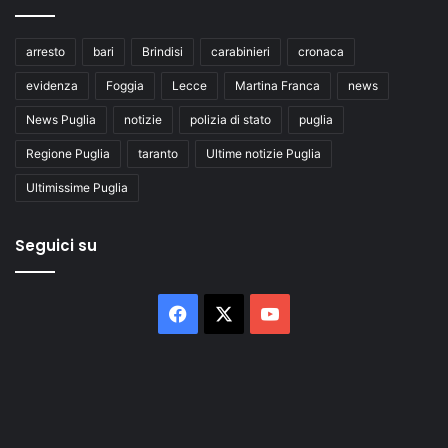
arresto
bari
Brindisi
carabinieri
cronaca
evidenza
Foggia
Lecce
Martina Franca
news
News Puglia
notizie
polizia di stato
puglia
Regione Puglia
taranto
Ultime notizie Puglia
Ultimissime Puglia
Seguici su
Facebook
X
You
Tube