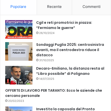
o
b
Popolare
Recente
Commenti
o
e
k
Cgil e reti promotrici in piazza:
“Fermiamo le guerre”
26/10/2024
Sondaggi Puglia 2025: centrosinistra
avanti, ma il centrodestra riduce il
distacco
31/10/2025
Decaro-Emiliano, la distanza resta al
“Libro possibile” di Polignano
14/07/2025
OFFERTE DI LAVORO PER TARANTO: Ecco le aziende che
cercano personale
20/02/2023
Investita la caposala del Pronto