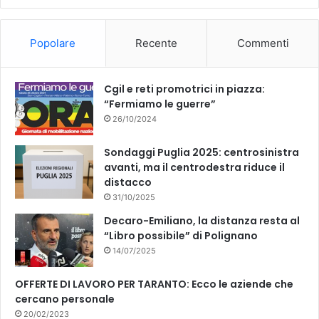
o
b
Popolare
Recente
Commenti
o
e
k
Cgil e reti promotrici in piazza:
“Fermiamo le guerre”
26/10/2024
Sondaggi Puglia 2025: centrosinistra
avanti, ma il centrodestra riduce il
distacco
31/10/2025
Decaro-Emiliano, la distanza resta al
“Libro possibile” di Polignano
14/07/2025
OFFERTE DI LAVORO PER TARANTO: Ecco le aziende che
cercano personale
20/02/2023