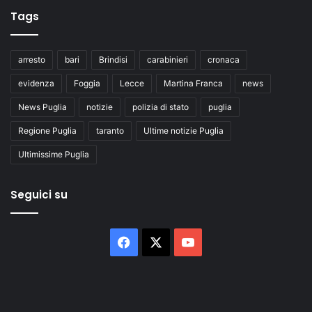
Tags
arresto
bari
Brindisi
carabinieri
cronaca
evidenza
Foggia
Lecce
Martina Franca
news
News Puglia
notizie
polizia di stato
puglia
Regione Puglia
taranto
Ultime notizie Puglia
Ultimissime Puglia
Seguici su
Facebook
X
You
Tube