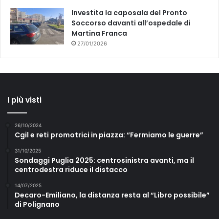
Investita la caposala del Pronto
Soccorso davanti all’ospedale di
Martina Franca
27/01/2026
I più visti
26/10/2024
Cgil e reti promotrici in piazza: “Fermiamo le guerre”
31/10/2025
Sondaggi Puglia 2025: centrosinistra avanti, ma il
centrodestra riduce il distacco
14/07/2025
Decaro-Emiliano, la distanza resta al “Libro possibile”
di Polignano