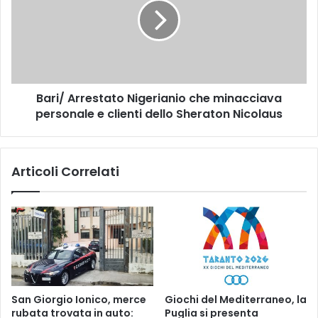
C
i
O
/
H
A
A
r
I
r
N
e
C
Bari/ Arrestato Nigerianio che minacciava
s
O
personale e clienti dello Sheraton Nicolaus
t
N
a
T
t
R
o
Articoli Correlati
A
N
T
i
O
g
L
e
A
r
D
i
E
a
L
n
E
i
San Giorgio Ionico, merce
Giochi del Mediterraneo, la
G
o
rubata trovata in auto:
Puglia si presenta