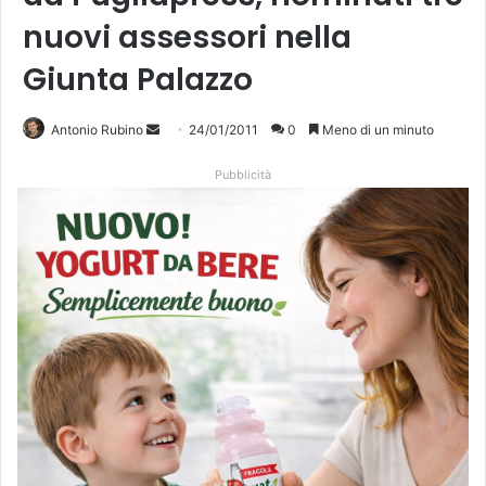
nuovi assessori nella
Giunta Palazzo
Antonio Rubino
I
24/01/2011
0
Meno di un minuto
n
Pubblicità
v
i
a
u
n
'
e
m
a
i
l