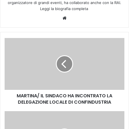
organizzatore di grandi eventi, ha collaborato anche con la RAI.
Leggi la biografia completa
We
bsi
te
M
A
R
T
I
N
A
/
I
MARTINA/ IL SINDACO HA INCONTRATO LA
L
DELEGAZIONE LOCALE DI CONFINDUSTRIA
S
I
N
B
D
a
A
r