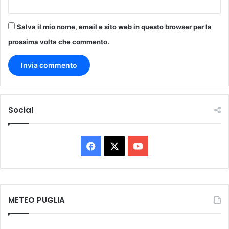
N
i
Salva il mio nome, email e sito web in questo browser per la
c
o
prossima volta che commento.
l
a
u
s
Social
F
X
Y
a
o
c
u
METEO PUGLIA
e
T
b
u