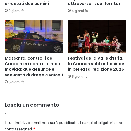
A
c
arrestati due uomini
attraverso i suoi territori
Z
h
2 giorni fa
4 giorni fa
I
e
O
m
N
i
E
n
L
a
O
c
C
c
A
i
Massafra, controlli dei
Festival della Valle d’Itria,
L
a
Carabinieri contro la mala
la Carmen sold out chiude
E
v
movida: due denunce e
in bellezza l’edizione 2026
D
sequestri di droga e veicoli
a
6 giorni fa
I
p
5 giorni fa
C
e
O
r
N
s
Lascia un commento
F
o
I
n
N
a
Il tuo indirizzo email non sarà pubblicato.
I campi obbligatori sono
D
l
contrassegnati
*
U
e