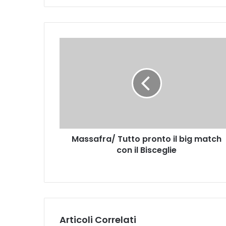
te
M
a
s
s
a
f
r
a
/
Massafra/ Tutto pronto il big match
T
con il Bisceglie
u
t
t
o
p
r
o
Articoli Correlati
n