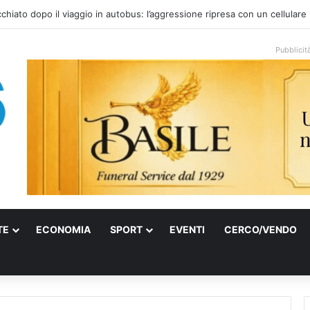
onale arriva sulla costa di Mattinata: scattano i divieti alla Baia dei Farag
Pubblicit
TE
ECONOMIA
SPORT
EVENTI
CERCO/VENDO