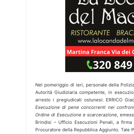
l
Nel pomeriggio di ieri, personale della Polizia 
Autorità Giudiziaria competente, in esecuzione
arresto i pregiudicati ostunesi: ERRICO Giac
Esecuzione
di pene concorrenti nei confront
Ordine di Esecuzione e scarcerazione
,
emesso
Brindisi – Ufficio Esecuzioni Penali, a firm
Procuratore della Repubblica Aggiunto. Tale Pr