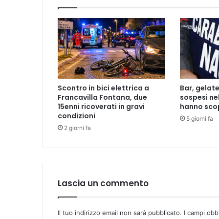
t
o
i
l
b
i
g
m
Scontro in bici elettrica a
Bar, gelate
a
Francavilla Fontana, due
sospesi nel
t
15enni ricoverati in gravi
hanno scop
c
condizioni
5 giorni fa
h
2 giorni fa
c
o
n
i
l
Lascia un commento
B
i
s
c
Il tuo indirizzo email non sarà pubblicato.
I campi obb