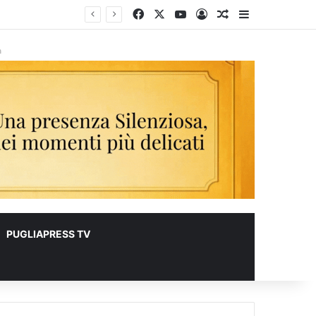
Facebook
X
You Tube
Accedi
Un articolo a c
Barra lateral
lioni
à
PUGLIAPRESS TV