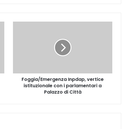
F
o
g
g
i
a
/
E
m
Foggia/Emergenza Inpdap, vertice
e
istituzionale con i parlamentari a
r
g
Palazzo di Città
e
n
z
a
I
n