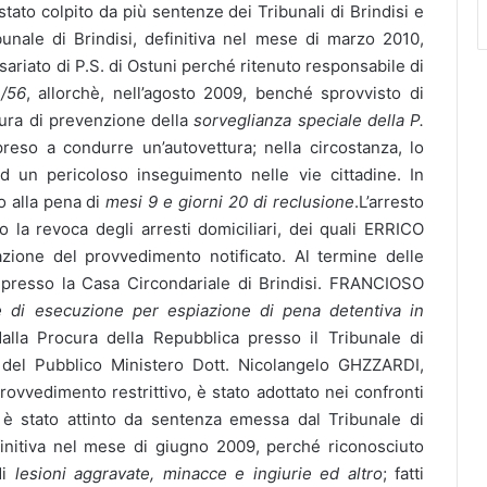
tato colpito da più sentenze dei Tribunali di Brindisi e
unale di Brindisi, definitiva nel mese di marzo 2010,
ariato di P.S. di Ostuni perché ritenuto responsabile di
3/56
, allorchè, nell’agosto 2009, benché sprovvisto di
sura di prevenzione della
sorveglianza speciale della P.
preso a condurre un’autovettura; nella circostanza, lo
d un pericoloso inseguimento nelle vie cittadine. In
o alla pena di
mesi 9 e giorni 20 di reclusione
.L’arresto
o la revoca degli arresti domiciliari, dei quali ERRICO
zione del provvedimento notificato. Al termine delle
ato presso la Casa Circondariale di Brindisi. FRANCIOSO
e di esecuzione per espiazione di pena detentiva in
lla Procura della Repubblica presso il Tribunale di
a del Pubblico Ministero Dott. Nicolangelo GHZZARDI,
ovvedimento restrittivo, è stato adottato nei confronti
è stato attinto da sentenza emessa dal Tribunale di
finitiva nel mese di giugno 2009, perché riconosciuto
di
lesioni
aggravate, minacce e ingiurie ed altro
; fatti