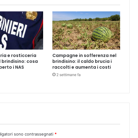
p
d
a
p
,
v
e
r
ria e rosticceria
Campagne in sofferenza nel
t
 brindisino: cosa
brindisino: il caldo brucia i
i
erto i NAS
raccolti e aumenta i costi
c
2 settimane fa
e
i
s
t
i
t
u
z
i
o
ligatori sono contrassegnati
*