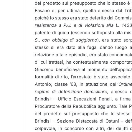
del predetto sul presupposto che lo stesso è s
Fasano e, per ultima, quella emessa dal Trib
poiché lo stesso era stato deferito dal Commiss
resistenza a P.U. e di violazioni alla L. 142
patente di guida (essendo sottoposto alla mi
S., con obbligo di soggiorno
), era stato sor
stesso si era dato alla fuga, dando luogo a
relazione a tale episodio, era stato condannat
di cui trattasi, ha contestualmente comportat
Giacomo beneficiava al momento dell’applica
formalità di rito, l’arrestato è stato associ
Antonio, classe ’68, in attuazione dell’
Ordin
regime di detenzione domiciliare,
emesso da
Brindisi – Ufficio Esecuzioni Penali, a firm
Procuratore della Repubblica aggiunto. Tale Pr
del predetto sul presupposto che lo stesso 
Brindisi – Sezione Distaccata di Ostuni – de
colpevole, in concorso con altri, dei delitti 