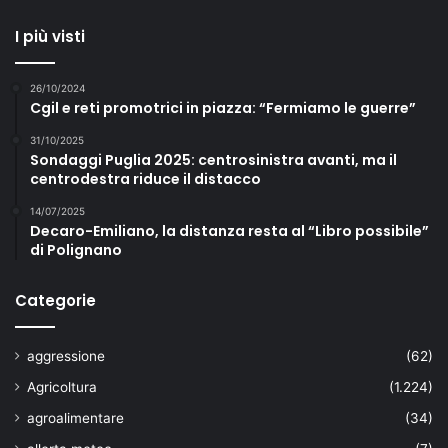
I più visti
26/10/2024
Cgil e reti promotrici in piazza: “Fermiamo le guerre”
31/10/2025
Sondaggi Puglia 2025: centrosinistra avanti, ma il
centrodestra riduce il distacco
14/07/2025
Decaro-Emiliano, la distanza resta al “Libro possibile”
di Polignano
Categorie
aggressione
(62)
Agricoltura
(1.224)
agroalimentare
(34)