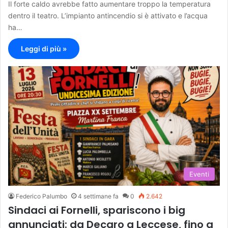
Il forte caldo avrebbe fatto aumentare troppo la temperatura
dentro il teatro. L’impianto antincendio si è attivato e l’acqua
ha…
Leggi di più »
Eventi
Federico Palumbo
4 settimane fa
0
2.642
Sindaci ai Fornelli, spariscono i big
annunciati: da Decaro a Leccese, fino a