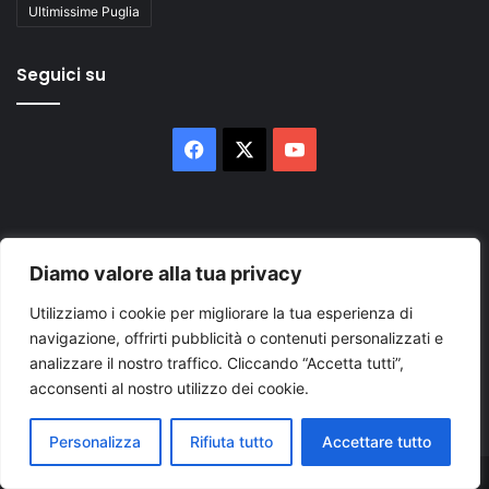
Ultimissime Puglia
Seguici su
Facebook
X
You
Tube
Diamo valore alla tua privacy
Utilizziamo i cookie per migliorare la tua esperienza di
Inserisci
navigazione, offrirti pubblicità o contenuti personalizzati e
il
analizzare il nostro traffico. Cliccando “Accetta tutti”,
tuo
acconsenti al nostro utilizzo dei cookie.
indirizzo
mail
Personalizza
Rifiuta tutto
Accettare tutto