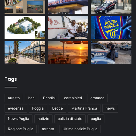
Tags
arresto
bari
Brindisi
carabinieri
cronaca
evidenza
Foggia
Lecce
Martina Franca
news
News Puglia
notizie
polizia di stato
puglia
Regione Puglia
taranto
Ultime notizie Puglia