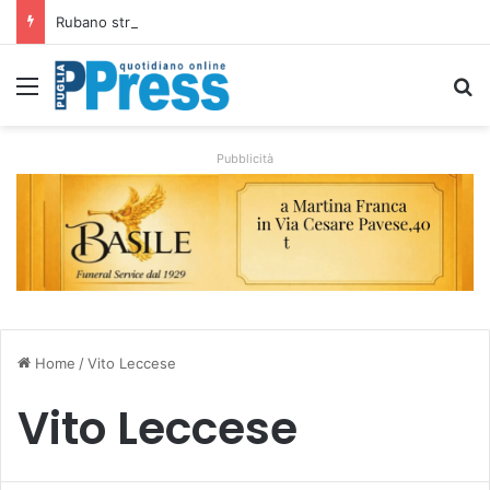
Rubano strumenti e farmaci ai medici dei migranti a Bari: ferme le visite a Nardò
Menu
C
Pubblicità
Home
/
Vito Leccese
Vito Leccese