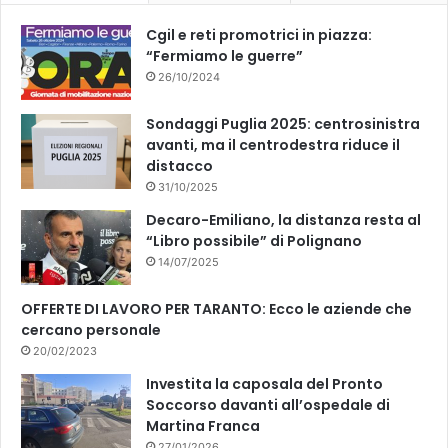
k
Cgil e reti promotrici in piazza:
“Fermiamo le guerre”
26/10/2024
Sondaggi Puglia 2025: centrosinistra
avanti, ma il centrodestra riduce il
distacco
31/10/2025
Decaro-Emiliano, la distanza resta al
“Libro possibile” di Polignano
14/07/2025
OFFERTE DI LAVORO PER TARANTO: Ecco le aziende che
cercano personale
20/02/2023
Investita la caposala del Pronto
Soccorso davanti all’ospedale di
Martina Franca
27/01/2026