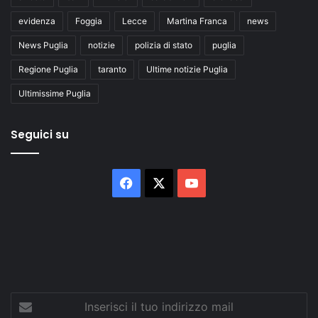
evidenza
Foggia
Lecce
Martina Franca
news
News Puglia
notizie
polizia di stato
puglia
Regione Puglia
taranto
Ultime notizie Puglia
Ultimissime Puglia
Seguici su
Facebook
X
You
Tube
Inserisci
il