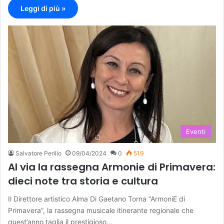
Leggi di più »
Eventi
Salvatore Perillo
09/04/2024
0
519
Al via la rassegna Armonie di Primavera:
dieci note tra storia e cultura
Il Direttore artistico Alma Di Gaetano Torna “ArmoniE di
Primavera”, la rassegna musicale itinerante regionale che
quest’anno taglia il prestigioso…