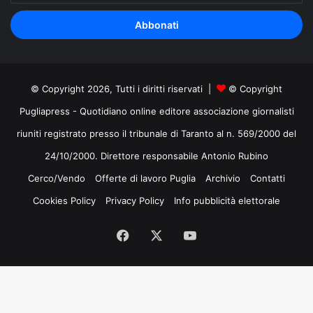
tuo
indirizzo
mail
© Copyright 2026, Tutti i diritti riservati |
© Copyright
Pugliapress - Quotidiano online editore associazione giornalisti
riuniti registrato presso il tribunale di Taranto al n. 569/2000 del
24/10/2000. Direttore responsabile Antonio Rubino
Cerco/Vendo
Offerte di lavoro Puglia
Archivio
Contatti
Cookies Policy
Privacy Policy
Info pubblicità elettorale
Facebook
X
You
Tube