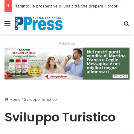
La costa di Taranto, dalle isole Cheradi ai percorsi dello Ionio
Menu
C
Pubblicità
Home
/
Sviluppo Turistico
Sviluppo Turistico