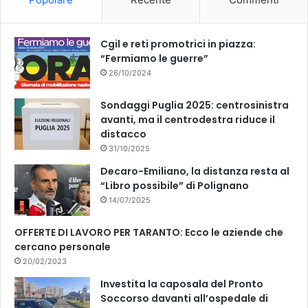
o
e
k
Cgil e reti promotrici in piazza:
“Fermiamo le guerre”
26/10/2024
Sondaggi Puglia 2025: centrosinistra
avanti, ma il centrodestra riduce il
distacco
31/10/2025
Decaro-Emiliano, la distanza resta al
“Libro possibile” di Polignano
14/07/2025
OFFERTE DI LAVORO PER TARANTO: Ecco le aziende che
cercano personale
20/02/2023
Investita la caposala del Pronto
Soccorso davanti all’ospedale di