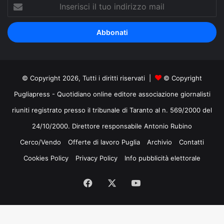
Inserisci
il
tuo
indirizzo
mail
© Copyright 2026, Tutti i diritti riservati |
© Copyright
Pugliapress - Quotidiano online editore associazione giornalisti
riuniti registrato presso il tribunale di Taranto al n. 569/2000 del
24/10/2000. Direttore responsabile Antonio Rubino
Cerco/Vendo
Offerte di lavoro Puglia
Archivio
Contatti
Cookies Policy
Privacy Policy
Info pubblicità elettorale
Facebook
X
You
Tube