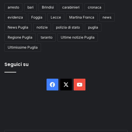
arresto
bari
Brindisi
carabinieri
cronaca
evidenza
Foggia
Lecce
Martina Franca
news
News Puglia
notizie
polizia di stato
puglia
Regione Puglia
taranto
Ultime notizie Puglia
Ultimissime Puglia
Seguici su
Facebook
X
You
Tube