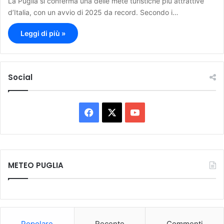
La Puglia si conferma una delle mete turistiche più attrattive
d’Italia, con un avvio di 2025 da record. Secondo i…
Leggi di più »
Social
F
X
Y
a
o
c
u
METEO PUGLIA
e
T
b
u
o
b
Popolare
Recente
Commenti