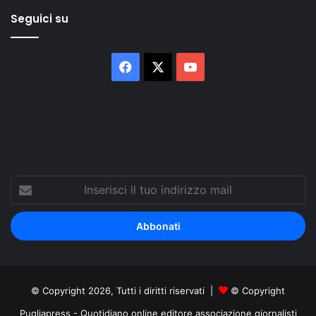
Seguici su
Facebook
X
You
Tube
Inserisci
il
tuo
indirizzo
mail
© Copyright 2026, Tutti i diritti riservati |
© Copyright
Pugliapress - Quotidiano online editore associazione giornalisti