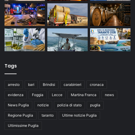
Tags
arresto
bari
Brindisi
carabinieri
cronaca
evidenza
Foggia
Lecce
Martina Franca
news
News Puglia
notizie
polizia di stato
puglia
Regione Puglia
taranto
Ultime notizie Puglia
Ultimissime Puglia