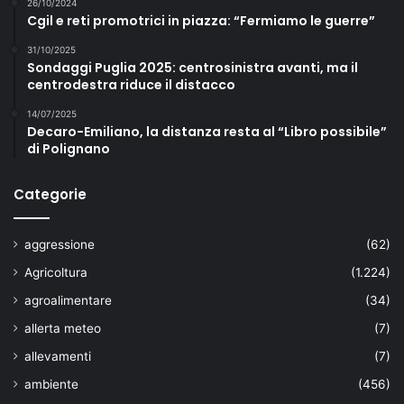
26/10/2024
Cgil e reti promotrici in piazza: “Fermiamo le guerre”
31/10/2025
Sondaggi Puglia 2025: centrosinistra avanti, ma il
centrodestra riduce il distacco
14/07/2025
Decaro-Emiliano, la distanza resta al “Libro possibile”
di Polignano
Categorie
aggressione
(62)
Agricoltura
(1.224)
agroalimentare
(34)
allerta meteo
(7)
allevamenti
(7)
ambiente
(456)