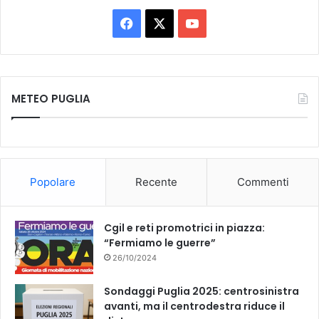
F
X
Y
a
o
c
u
METEO PUGLIA
e
T
b
u
o
b
Popolare
Recente
Commenti
o
e
k
Cgil e reti promotrici in piazza:
“Fermiamo le guerre”
26/10/2024
Sondaggi Puglia 2025: centrosinistra
avanti, ma il centrodestra riduce il