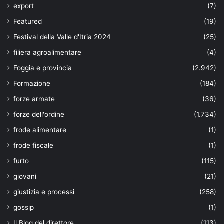
export
(7)
Featured
(19)
Festival della Valle d'Itria 2024
(25)
filiera agroalimentare
(4)
Foggia e provincia
(2.942)
Formazione
(184)
forze armate
(36)
forze dell'ordine
(1.734)
frode alimentare
(1)
frode fiscale
(1)
furto
(115)
giovani
(21)
giustizia e processi
(258)
gossip
(1)
Il Blog del direttore
(113)