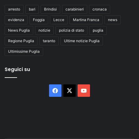
arresto
bari
Brindisi
carabinieri
cronaca
evidenza
Foggia
Lecce
Martina Franca
news
News Puglia
notizie
polizia di stato
puglia
Regione Puglia
taranto
Ultime notizie Puglia
Ultimissime Puglia
Seguici su
Facebook
X
You
Tube