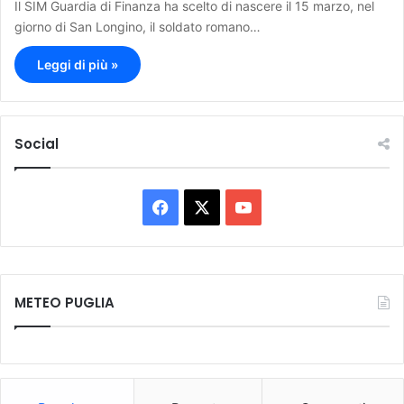
Il SIM Guardia di Finanza ha scelto di nascere il 15 marzo, nel
giorno di San Longino, il soldato romano…
Leggi di più »
Social
F
X
Y
a
o
c
u
METEO PUGLIA
e
T
b
u
o
b