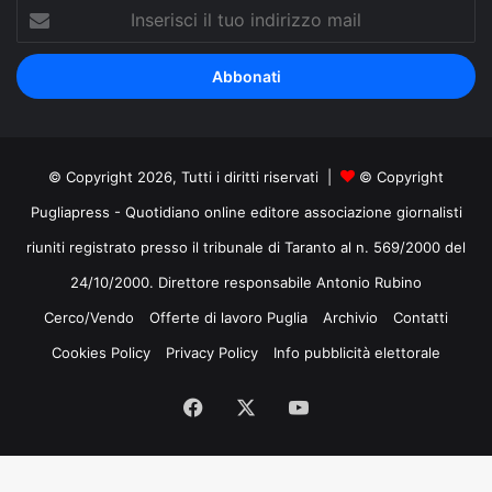
Inserisci
il
tuo
indirizzo
mail
© Copyright 2026, Tutti i diritti riservati |
© Copyright
Pugliapress - Quotidiano online editore associazione giornalisti
riuniti registrato presso il tribunale di Taranto al n. 569/2000 del
24/10/2000. Direttore responsabile Antonio Rubino
Cerco/Vendo
Offerte di lavoro Puglia
Archivio
Contatti
Cookies Policy
Privacy Policy
Info pubblicità elettorale
Facebook
X
You
Tube