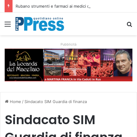
Rubano strumenti e farmaci ai medici dei migranti a Bari: ferme le visite a Nardò
Menu
C
Pubblicità
Home
/
Sindacato SIM Guardia di finanza
Sindacato SIM