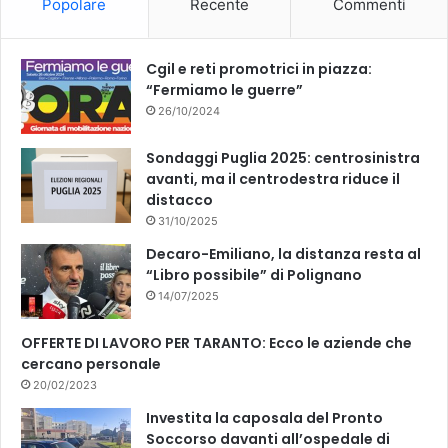
Popolare
Recente
Commenti
o
e
k
Cgil e reti promotrici in piazza:
“Fermiamo le guerre”
26/10/2024
Sondaggi Puglia 2025: centrosinistra
avanti, ma il centrodestra riduce il
distacco
31/10/2025
Decaro-Emiliano, la distanza resta al
“Libro possibile” di Polignano
14/07/2025
OFFERTE DI LAVORO PER TARANTO: Ecco le aziende che
cercano personale
20/02/2023
Investita la caposala del Pronto
Soccorso davanti all’ospedale di